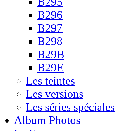
B295
B296
B297
B298
B29B
B29E
Les teintes
Les versions
Les séries spéciales
Album Photos