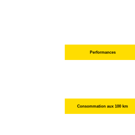
Réservoir à carburant (l)
Performances
Vitesse maximale sur circuit (km/h
Consommation aux 100 km
A vitesse stabilisée à 90 km/h (l)