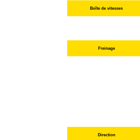
Boîte de vitesses
Freinage
Roues AV
Roues AR
Assitance
Direction