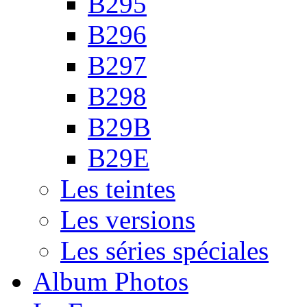
B295
B296
B297
B298
B29B
B29E
Les teintes
Les versions
Les séries spéciales
Album Photos