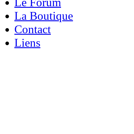
Le Forum
La Boutique
Contact
Liens
Bienvenue à vous,
Que vous soyez un amateu
Renault 25, ce site est fait p
Depuis sa création en 200
apporter des conseils pour l