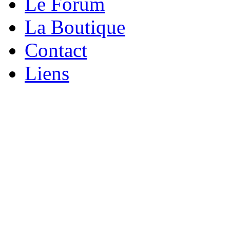
Le Forum
La Boutique
Contact
Liens
Création du projet X29
L'histoire de la Renaul
1983. À sa sortie en 1984
les plans un très net pro