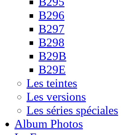
B295
B296
B297
B298
B29B
B29E
Les teintes
Les versions
Les séries spéciales
Album Photos