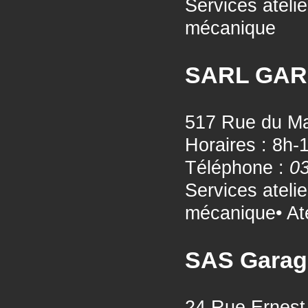
Services ateli
mécanique
SARL GAR
517 Rue du Mar
Horaires : 8h-
Téléphone :
03
Services ateli
mécanique• Ate
SAS Garag
24 Rue Ernest