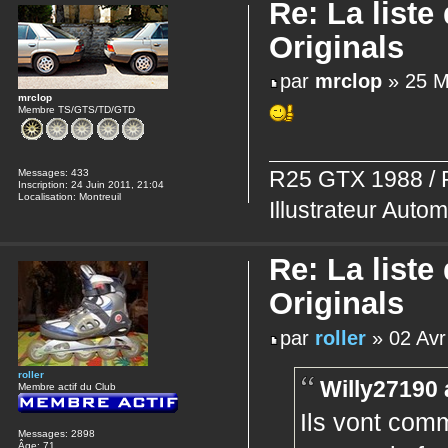
Re: La liste
Originals
par
mrclop
» 25 M
mrclop
Membre TS/GTS/TD/GTD
Messages:
433
R25 GTX 1988 / 
Inscription:
24 Juin 2011, 21:04
Localisation:
Montreuil
Illustrateur Autom
Re: La liste
Originals
par
roller
» 02 Avr
roller
Willy27190 a
Membre actif du Club
Ils vont com
Messages:
2898
Âge:
71