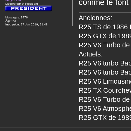
comme le font 
Willy27190
Modérateur et Président
Anciennes:
Messages:
1476
Âge:
53
Inscription:
27 Jan 2019, 21:48
R25 TS de 1986 P
R25 GTX de 1989 
R25 V6 Turbo de 
Actuels:
R25 V6 turbo Bac
R25 V6 turbo Bac
R25 V6 Limousine
R25 TX Courcheve
R25 V6 Turbo de 
R25 V6 Atmosphe
R25 GTX de 1989