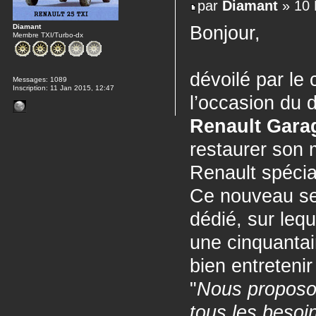
par
Diamant
» 10 
Diamant
Bonjour,
Membre TXI/Turbo-dx
dévoilé par le
Messages:
1089
Inscription:
11 Jan 2015, 12:47
l’occasion du 
Renault Gara
restaurer son 
Renault spécial
Ce nouveau ser
dédié, sur leq
une cinquantai
bien entretenir
"
Nous proposo
tous les besoi