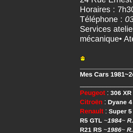
Horaires : 7h
Téléphone :
03
Services ateli
mécanique• Ate
Mes Cars 1981~
_____________
Peugeot
:
306 XR
Citroën
:
Dyane 4
Renault
:
Super 5
R5 GTL
~
1984
~
R.
R21 RS
~
1986
~
R.