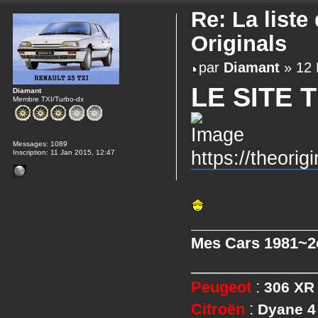
Re: La liste
Originals
par
Diamant
» 12 
LE SITE 
Diamant
Membre TXI/Turbo-dx
Messages:
1089
https://theori
Inscription:
11 Jan 2015, 12:47
Mes Cars 1981~
_____________
Peugeot
:
306 XR
Citroën
:
Dyane 4