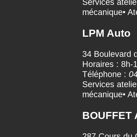
Services ateli
mécanique• Ate
LPM Auto
34 Boulevard d
Horaires : 8h-
Téléphone :
04
Services ateli
mécanique• Ate
BOUFFET 
287 Cours du 