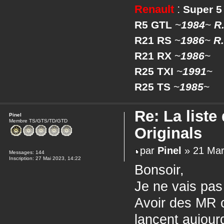
Renault
:
Super 5
R5 GTL
~
1984
~
R.
R21 RS
~
1986
~
R.
R21 RX
~
1986
~
R25 TXI
~
1991
~
R25 TS
~
1985
~
Re: La liste
Pinel
Membre TS/GTS/TD/GTD
Originals
par
Pinel
» 21 Mar
Messages:
144
Inscription:
27 Mai 2023, 14:22
Bonsoir,
Je ne vais pas
Avoir des MR o
lancent aujourd