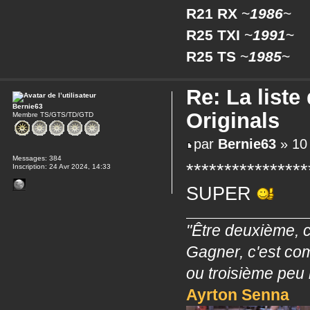
R21 RX
~
1986
~
R25 TXI
~
1991
~
R25 TS
~
1985
~
Re: La liste
Bernie63
Originals
Membre TS/GTS/TD/GTD
par
Bernie63
» 10
Messages:
384
****************
Inscription:
24 Avr 2024, 14:33
SUPER
"Être deuxième, c
Gagner, c'est co
ou troisième peu 
Ayrton Senna