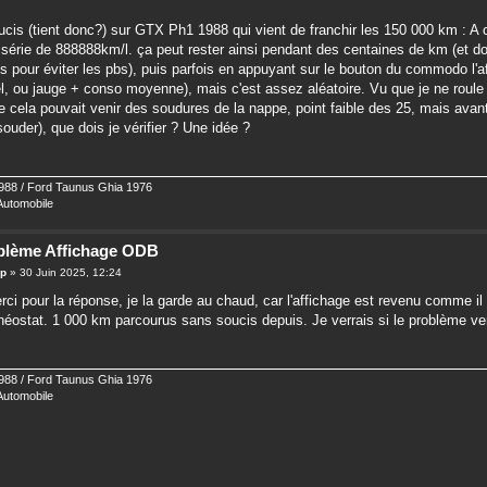
oucis (tient donc?) sur GTX Ph1 1988 qui vient de franchir les 150 000 km : A c
 série de 888888km/l. ça peut rester ainsi pendant des centaines de km (et donc
s pour éviter les pbs), puis parfois en appuyant sur le bouton du commodo l'a
l, ou jauge + conso moyenne), mais c'est assez aléatoire. Vu que je ne roule
ue cela pouvait venir des soudures de la nappe, point faible des 25, mais avan
ouder), que dois je vérifier ? Une idée ?
88 / Ford Taunus Ghia 1976
 Automobile
blème Affichage ODB
op
» 30 Juin 2025, 12:24
ci pour la réponse, je la garde au chaud, car l'affichage est revenu comme il fau
rhéostat. 1 000 km parcourus sans soucis depuis. Je verrais si le problème ve
88 / Ford Taunus Ghia 1976
 Automobile