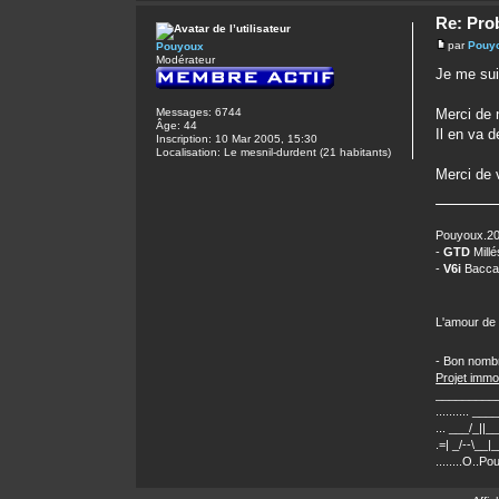
Re: Pro
par
Pouy
Pouyoux
Modérateur
Je me sui
Merci de 
Messages:
6744
Âge:
44
Il en va 
Inscription:
10 Mar 2005, 15:30
Localisation:
Le mesnil-durdent (21 habitants)
Merci de 
Pouyoux.20,
-
GTD
Millé
-
V6i
Baccar
L'amour de
- Bon nombr
Projet immob
_________
.......... __
... ___/_||
.=| _/--\__|
........O..P