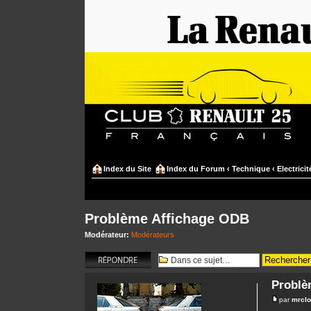
Index du Site
Index du Forum
‹
Technique
‹
Electrici
Problème Affichage ODB
Modérateur:
Modérateurs
Répondre
Problè
par
mrcl