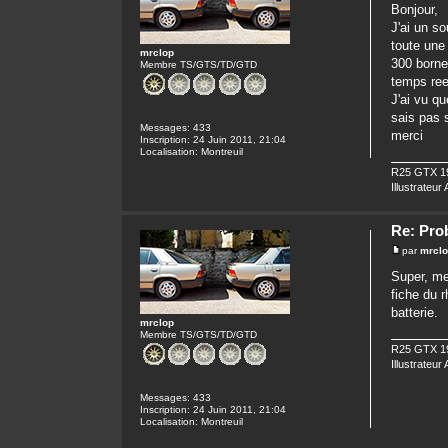
Bonjour,
J'ai un s
toute une
mrclop
300 borne
Membre TS/GTS/TD/GTD
temps ree
J'ai vu q
sais pas s
Messages:
433
merci
Inscription:
24 Juin 2011, 21:04
Localisation:
Montreuil
R25 GTX 19
Illustrateur
Re: Pro
par
mrcl
Super, mer
fiche du 
batterie.
mrclop
Membre TS/GTS/TD/GTD
R25 GTX 19
Illustrateur
Messages:
433
Inscription:
24 Juin 2011, 21:04
Localisation:
Montreuil