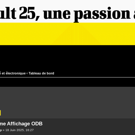
té et électronique
‹
Tableau de bord
me Affichage ODB
op
» 18 Juin 2025, 16:27