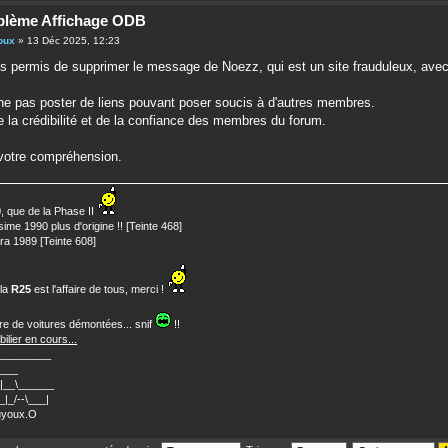
blème Affichage ODB
oux
» 13 Déc 2025, 12:23
s permis de supprimer le message de Noezz, qui est un site frauduleux, avec 
ne pas poster de liens pouvant poser soucis à d'autres membres.
de la crédibilité et de la confiance des membres du forum.
votre compréhension.
 que de la Phase II
sime 1990 plus d'origine !! [Teinte 468]
a 1989 [Teinte 608]
 la
R25
est l'affaire de tous, merci !
e de voitures démontées... snif
!!
ilier en cours...
_________
_____
__|__\______
__|_/--\___|
ouyoux.O