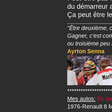
du démarreur av
Ça peut être l
"Être deuxième, c
Gagner, c'est co
ou troisième peu 
Ayrton Senna
*******************
Mes autos:
En rou
1976-Renault 8 M