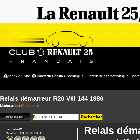
Index du Site
Index du Forum
‹
Technique
‹
Electricité et électronique
‹
Mote
Relais démarreur R26 V6i 144 1986
Modérateur:
Modérateurs
Répondre
Relais dém
carmelo42
Membre TS/GTS/TD/GTD