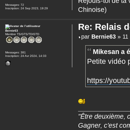
Réjouis-toi de ta
Messages:
72
Chinoise)
Inscription:
24 Sep 2023, 19:29
Re: Relais 
Bernie63
Membre TS/GTS/TD/GTD
par
Bernie63
» 11 
Mikesan a é
Messages:
381
Inscription:
24 Avr 2024, 14:33
Petite vidéo 
https://you
"Être deuxième, c
Gagner, c'est co