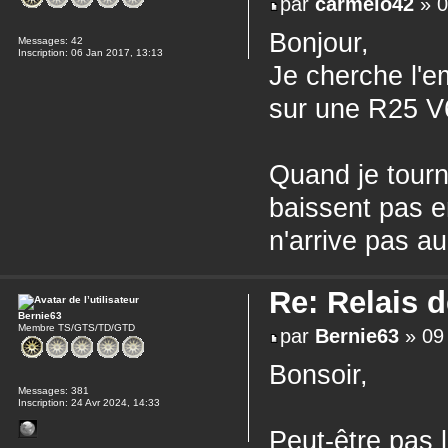
par
carmelo42
» 0
Bonjour,
Messages:
42
Inscription:
06 Jan 2017, 13:13
Je cherche l'e
sur une R25 V6
Quand je tourne
baissent pas e
n'arrive pas a
Re: Relais 
Bernie63
Membre TS/GTS/TD/GTD
par
Bernie63
» 09 
Bonsoir,
Messages:
381
Inscription:
24 Avr 2024, 14:33
Peut-être pas l