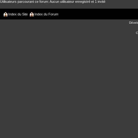
Utilisateurs parcourant ce forum: Aucun utilisateur enregistré et 1 invité
Index du Site
Index du Forum
Dével
C