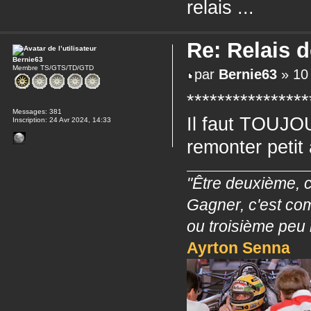
relais ...
Re: Relais 
Bernie63
Membre TS/GTS/TD/GTD
par
Bernie63
» 10 
****************
Messages:
381
Il faut TOUJO
Inscription:
24 Avr 2024, 14:33
remonter petit
"Être deuxième, c
Gagner, c'est co
ou troisième peu 
Ayrton Senna