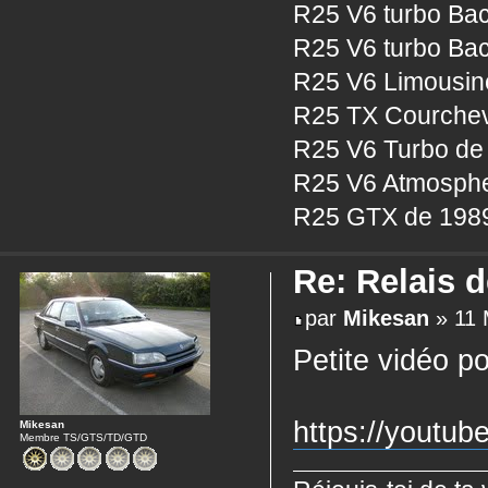
R25 V6 turbo Bac
R25 V6 turbo Bac
R25 V6 Limousine
R25 TX Courcheve
R25 V6 Turbo de 
R25 V6 Atmosphe
R25 GTX de 1989
Re: Relais 
par
Mikesan
» 11 
Petite vidéo po
https://yout
Mikesan
Membre TS/GTS/TD/GTD