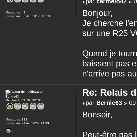
par
carmelo42
» 0
Bonjour,
Messages:
42
Inscription:
06 Jan 2017, 13:13
Je cherche l'e
sur une R25 V6
Quand je tourne
baissent pas e
n'arrive pas a
Re: Relais 
Bernie63
Membre TS/GTS/TD/GTD
par
Bernie63
» 09 
Bonsoir,
Messages:
382
Inscription:
24 Avr 2024, 14:33
Peut-être pas l