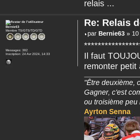
relais ...
Re: Relais 
Bernie63
Membre TS/GTS/TD/GTD
par
Bernie63
» 10 
****************
Messages:
382
Il faut TOUJO
Inscription:
24 Avr 2024, 14:33
remonter petit
"Être deuxième, c
Gagner, c'est co
ou troisième peu 
Ayrton Senna