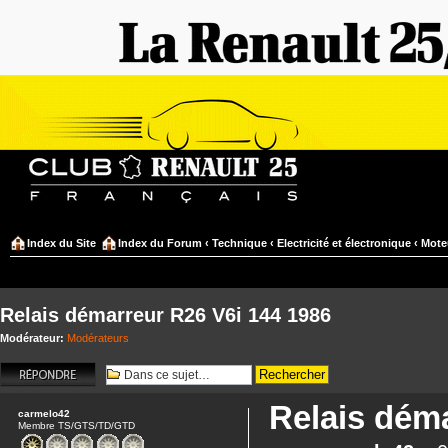
Index du Site
Index du Forum
‹
Technique
‹
Electricité et électronique
‹
Mote
Relais démarreur R26 V6i 144 1986
Modérateur:
Modérateurs
Répondre
Relais dém
carmelo42
Membre TS/GTS/TD/GTD