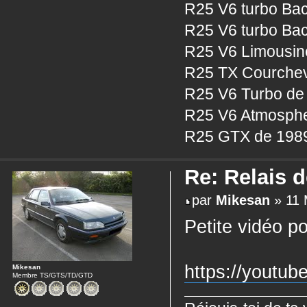
R25 V6 turbo Bac
R25 V6 turbo Bac
R25 V6 Limousine
R25 TX Courcheve
R25 V6 Turbo de 
R25 V6 Atmosphe
R25 GTX de 1989
Re: Relais 
par
Mikesan
» 11 
Petite vidéo po
https://yout
Mikesan
Membre TS/GTS/TD/GTD