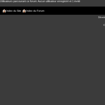
Utilisateurs parcourant ce forum: Aucun utilisateur enregistré et 1 invité
Index du Site
Index du Forum
Dével
C