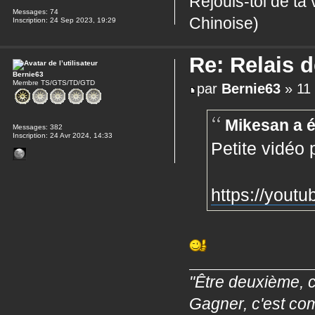
Réjouis-toi de ta
Messages:
74
Chinoise)
Inscription:
24 Sep 2023, 19:29
Re: Relais 
Bernie63
Membre TS/GTS/TD/GTD
par
Bernie63
» 11 
Mikesan a é
Messages:
382
Inscription:
24 Avr 2024, 14:33
Petite vidéo 
https://you
"Être deuxième, c
Gagner, c'est co