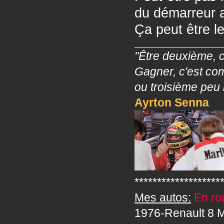
du démarreur av
Ça peut être l
"Être deuxième, c
Gagner, c'est co
ou troisième peu 
Ayrton Senna
*******************
Mes autos:
En rou
1976-Renault 8 M