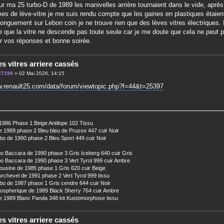
ur ma 25 turbo-D de 1989 les manivelles arrière tournaient dans le vide, après
s de lève-vitre je me suis rendu compte que les gaines en plastiques étaien
longuement sur Lebon coin je ne trouve rien que des lèves vitres électriques. 
e que la vitre ne descende pas toute seule car je me doute que cela ne peut pa
r vos réponses et bonne soirée.
s vitres arriere cassés
27190
» 02 Mai 2026, 14:15
w.renault25.com/data/forum/viewtopic.php?f=44&t=25397
1986 Phase 1 Beige Antilope 102 Tissu
 1989 phase 2 Bleu bleu de Prusse 447 cuir Noir
o de 1990 phase 2 Bleu Sport 449 cuir Noir
o Baccara de 1990 phase 3 Gris Iceberg 640 cuir Gris
o Baccara de 1990 phase 3 Vert Tyrol 999 cuir Ambre
usine de 1985 phase 1 Gris 620 cuir Beige
chevel de 1991 phase 2 Vert Tyrol 999 tissu
o de 1987 phase 1 Gris cendre 644 cuir Noir
ospherique de 1989 Black Sherry 764 cuir Ambre
 1989 Blanc Panda 348 kit Kustomorphose tissu
s vitres arriere cassés