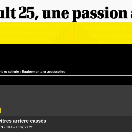
ie et sellerie
‹
Équipements et accessoires
itres arriere cassés
.S
» 28 Avr 2026, 21:21