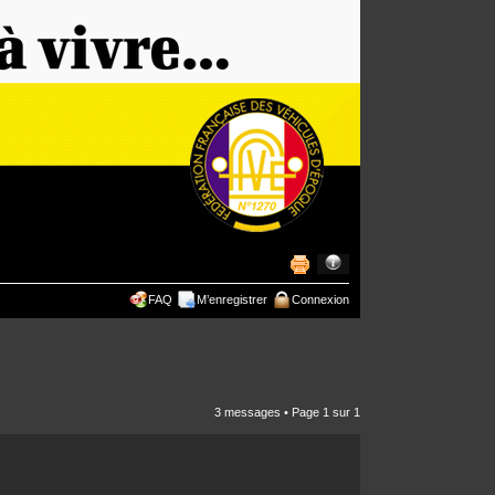
FAQ
M’enregistrer
Connexion
3 messages • Page
1
sur
1