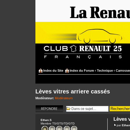
Index du Site
Index du Forum
‹
Technique
‹
Carrosser
Lèves vitres arriere cassés
Modérateur:
Modérateurs
Répondre
Lèves v
Ethan.S
Membre TS/GTS/TD/GTD
par
Ethan