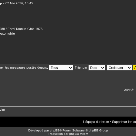
op
» 02 Mai 2026, 15:45
88 / Ford Taunus Ghia 1976
 Automobile
cher les messages postés depuis:
Trier par
Aller à:
vité
L’équipe du forum
•
Supprimer les c
Développé par
phpBB
® Forum Software © phpBB Group
Traduction par
phpBB-fr.com