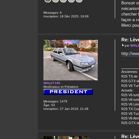
Bonsoir s
mécanisme
Messages:
6
chercher 
Inscription:
18 Déc 2025, 19:06
façon a c
Merci pou
Re: Lève
par
Willy
http://ww
Anciennes:
R25 TS de 
R25 GTX de
Willy27190
R25 V6 Turb
Modérateur et Président
Actuels:
R25 V6 turb
R25 V6 turb
Messages:
1476
R25 V6 Limo
Âge:
53
Inscription:
27 Jan 2019, 21:48
R25 TX Cour
R25 V6 Turb
R25 V6 Atm
R25 GTX de
Re: Lève