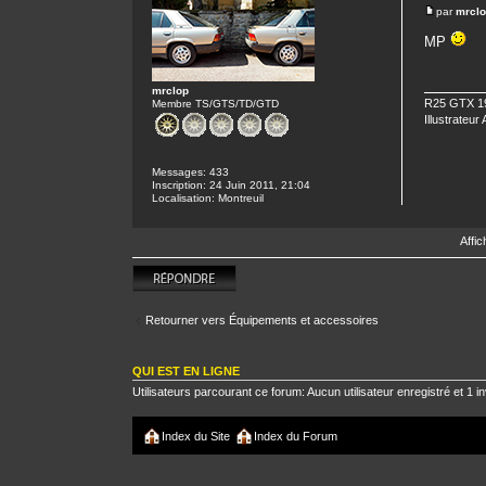
par
mrcl
MP
mrclop
R25 GTX 19
Membre TS/GTS/TD/GTD
Illustrateur
Messages:
433
Inscription:
24 Juin 2011, 21:04
Localisation:
Montreuil
Affi
Répondre
Retourner vers Équipements et accessoires
QUI EST EN LIGNE
Utilisateurs parcourant ce forum: Aucun utilisateur enregistré et 1 in
Index du Site
Index du Forum