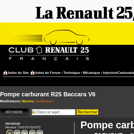
Index du Site
Index du Forum
‹
Technique
‹
Mécanique
‹
Injection/Carburati
Pompe carburant R25 Baccara V6
Modérateurs:
Maxime
,
Modérateurs
Répondre
Pompe carb
PACHOUD
Membre TS/GTS/TD/GTD