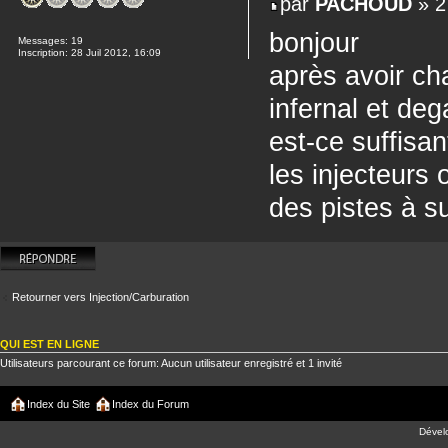
par
PACHOUD
» 2
bonjour
Messages:
19
Inscription:
28 Juil 2012, 16:09
après avoir cha
infernal et de
est-ce suffisan
les injecteurs 
des pistes à s
Répondre
Retourner vers Injection/Carburation
QUI EST EN LIGNE
Utilisateurs parcourant ce forum: Aucun utilisateur enregistré et 1 invité
Index du Site
Index du Forum
Dével