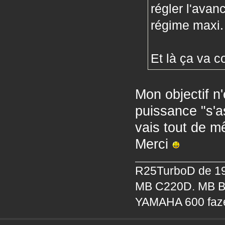
régler l'avan
régime maxi. 
Et là ça va 
Mon objectif n
puissance "s'as
vais tout de m
Merci
R25TurboD de 19
MB C220D. MB B
YAMAHA 600 faz