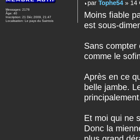
par
Tophe54
» 14 
Messages:
2176
Moins fiable p
Âge:
40
Inscription:
21 Déc 2009, 21:47
Localisation:
Le pays du Saintois
est sous-dimen
Sans compter q
comme le sofi
Après en ce qu
belle jambe. L
principalement.
Et moi qui ne 
Donc la mienne
plus grand dé