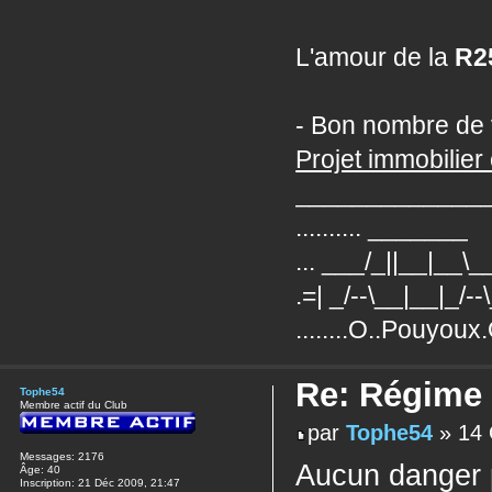
L'amour de la
R2
- Bon nombre de 
Projet immobilier 
_____________
.......... _______
... ___/_||__|__\
.=| _/--\__|__|_/--
........O..Pouyoux
Re: Régime
Tophe54
Membre actif du Club
par
Tophe54
» 14 
Messages:
2176
Aucun danger po
Âge:
40
Inscription:
21 Déc 2009, 21:47