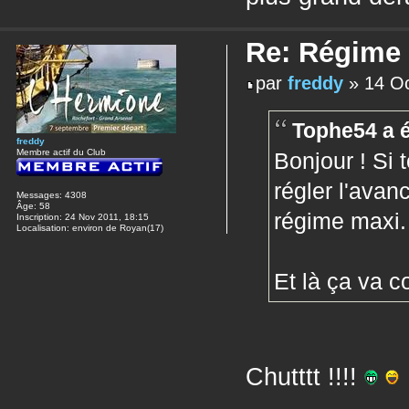
Re: Régime
par
freddy
» 14 Oc
Tophe54 a é
freddy
Membre actif du Club
Bonjour ! Si t
régler l'avan
Messages:
4308
Âge:
58
régime maxi. 
Inscription:
24 Nov 2011, 18:15
Localisation:
environ de Royan(17)
Et là ça va 
Chutttt !!!!