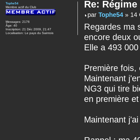
Re: Régime
Tophe54
Membre actif du Club
par
Tophe54
» 14 
Messages:
2176
Regardes ma si
Âge:
40
Inscription:
21 Déc 2009, 21:47
Localisation:
Le pays du Saintois
encore deux ou 
Elle a 493 000 
Première fois, 
Maintenant j'e
NG3 qui tire b
en première et
Maintenant j'a