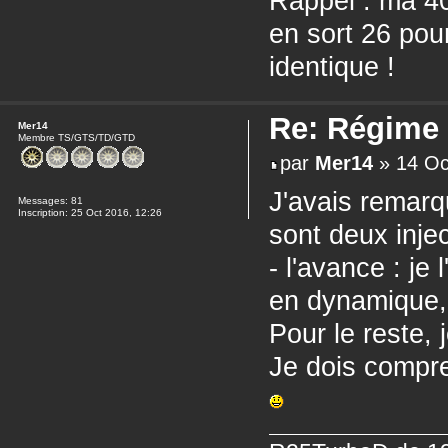
Rappel : ma 40
en sort 26 pou
identique !
Re: Régime
Mer14
Membre TS/GTS/TD/GTD
par
Mer14
» 14 Oc
J'avais remarq
Messages:
81
Inscription:
25 Oct 2016, 12:26
sont deux inje
- l'avance : je 
en dynamique, à 
Pour le reste,
Je dois compre