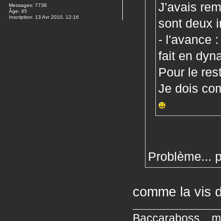
J'avais rem
Messages:
7738
Âge:
45
Inscription:
13 Avr 2010, 12:16
sont deux i
- l'avance :
fait en dyna
Pour le res
Je dois com
Problème... p
comme la vis d
Baccaraboss... mé