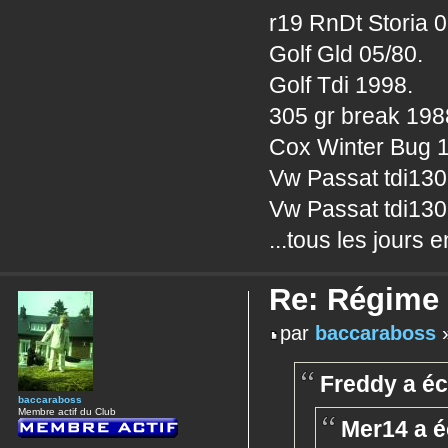
r19 RnDt Storia 0
Golf Gld 05/80.
Golf Tdi 1998.
305 gr break 198
Cox Winter Bug 
Vw Passat tdi13
Vw Passat tdi130
...tous les jours 
Re: Régime
par
baccaraboss
»
Freddy a écr
baccaraboss
Membre actif du Club
Mer14 a éc