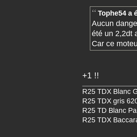
Tophe54 a é
Aucun danger 
été un 2,2dt 
Car ce moteu
+1 !!
R25 TDX Blanc Gl
R25 TDX gris 620
R25 TD Blanc Pan
R25 TDX Baccara