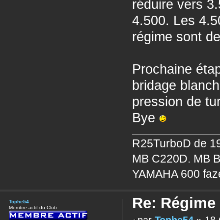
réduire vers 3
4.500. Les 4.5
régime sont de
Prochaine éta
bridage blanche
pression de tu
Bye
R25TurboD de 19
MB C220D. MB B
YAMAHA 600 faz
Re: Régime
Tophe54
Membre actif du Club
par
Tophe54
» 18 