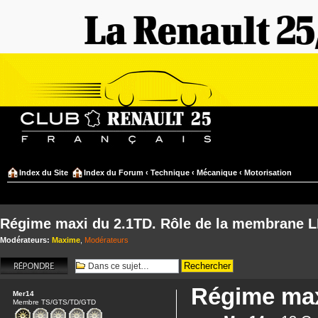
Index du Site
Index du Forum
‹
Technique
‹
Mécanique
‹
Motorisation
Régime maxi du 2.1TD. Rôle de la membrane 
Modérateurs:
Maxime
,
Modérateurs
Répondre
Régime max
Mer14
Membre TS/GTS/TD/GTD