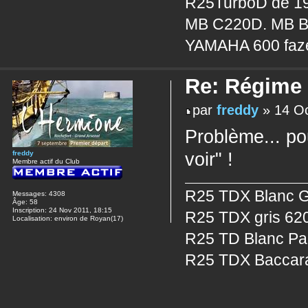
R25TurboD de 19
MB C220D. MB B
YAMAHA 600 faz
Re: Régime
par
freddy
» 14 Oc
Problème... pou
voir" !
freddy
Membre actif du Club
R25 TDX Blanc Gl
Messages:
4308
Âge:
58
Inscription:
24 Nov 2011, 18:15
R25 TDX gris 620
Localisation:
environ de Royan(17)
R25 TD Blanc Pan
R25 TDX Baccara