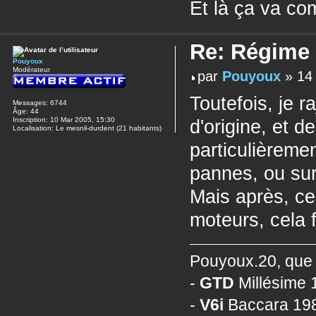
Et là ça va c
Re: Régime
Pouyoux
Modérateur
par
Pouyoux
» 14 
Toutefois, je 
Messages:
6744
Âge:
44
Inscription:
10 Mar 2005, 15:30
d'origine, et d
Localisation:
Le mesnil-durdent (21 habitants)
particulièremen
pannes, ou su
Mais après, ce
moteurs, cela f
Pouyoux.20, que 
-
GTD
Millésime 1
-
V6i
Baccara 198