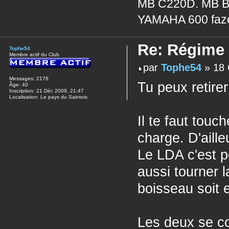
MB C220D. MB B
YAMAHA 600 faz
Re: Régime
Tophe54
Membre actif du Club
par
Tophe54
» 18 
Messages:
2176
Tu peux retirer
Âge:
40
Inscription:
21 Déc 2009, 21:47
Localisation:
Le pays du Saintois
Il te faut touc
charge. D'aill
Le LDA c'est po
aussi tourner 
boisseau soit 
Les deux se co