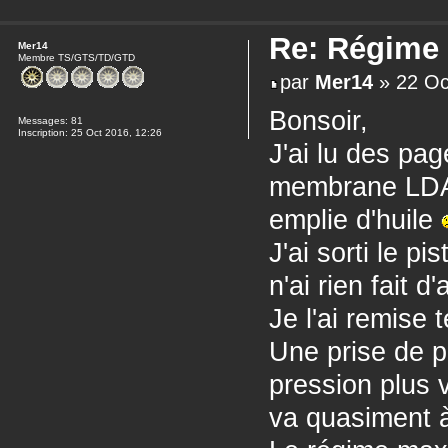
Re: Régime 
Mer14
Membre TS/GTS/TD/GTD
par
Mer14
» 22 Oc
Bonsoir,
Messages:
81
Inscription:
25 Oct 2016, 12:26
J'ai lu des pa
membrane LDA. 
emplie d'huile
J'ai sorti le p
n'ai rien fait 
Je l'ai remise t
Une prise de p
pression plus v
va quasiment 