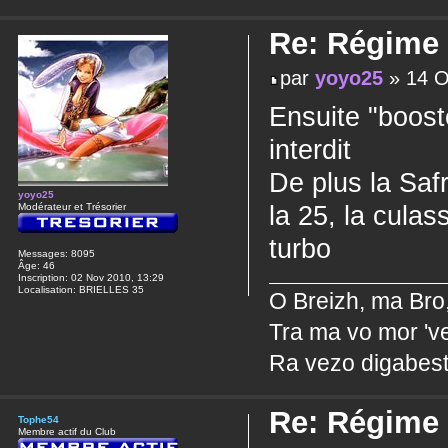
Re: Régime
par
yoyo25
» 14 O
Ensuite "boost
interdit
De plus la Saf
yoyo25
la 25, la cula
Modérateur et Trésorier
turbo
Messages:
8095
Âge:
46
Inscription:
02 Nov 2010, 13:29
Localisation:
BRIELLES 35
O Breizh, ma Bro
Tra ma vo mor 've
Ra vezo digabest
Re: Régime
Tophe54
Membre actif du Club