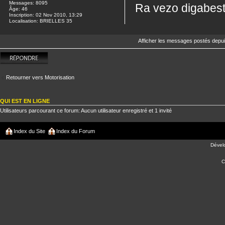
Messages:
8095
Ra vezo digabest
Âge:
46
Inscription:
02 Nov 2010, 13:29
Localisation:
BRIELLES 35
Afficher les messages postés depu
Répondre
Retourner vers Motorisation
QUI EST EN LIGNE
Utilisateurs parcourant ce forum: Aucun utilisateur enregistré et 1 invité
Index du Site
Index du Forum
Dével
C