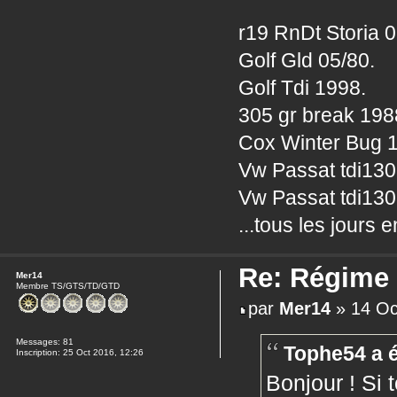
r19 RnDt Storia 0
Golf Gld 05/80.
Golf Tdi 1998.
305 gr break 198
Cox Winter Bug 
Vw Passat tdi13
Vw Passat tdi130
...tous les jours 
Re: Régime
Mer14
Membre TS/GTS/TD/GTD
par
Mer14
» 14 Oc
Messages:
81
Tophe54 a é
Inscription:
25 Oct 2016, 12:26
Bonjour ! Si t