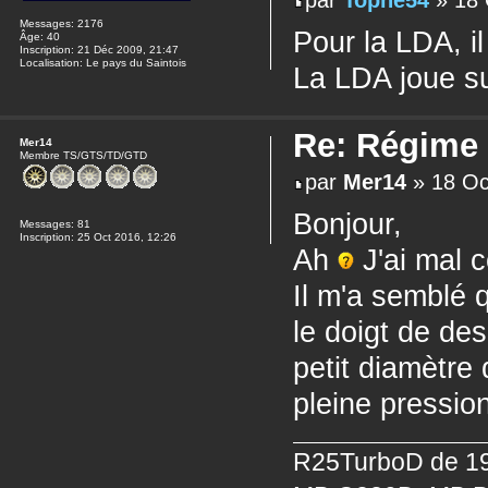
Messages:
2176
Pour la LDA, i
Âge:
40
Inscription:
21 Déc 2009, 21:47
Localisation:
Le pays du Saintois
La LDA joue su
Re: Régime
Mer14
Membre TS/GTS/TD/GTD
par
Mer14
» 18 Oc
Bonjour,
Messages:
81
Inscription:
25 Oct 2016, 12:26
Ah
J'ai mal c
Il m'a semblé
le doigt de de
petit diamètre 
pleine pressio
R25TurboD de 19