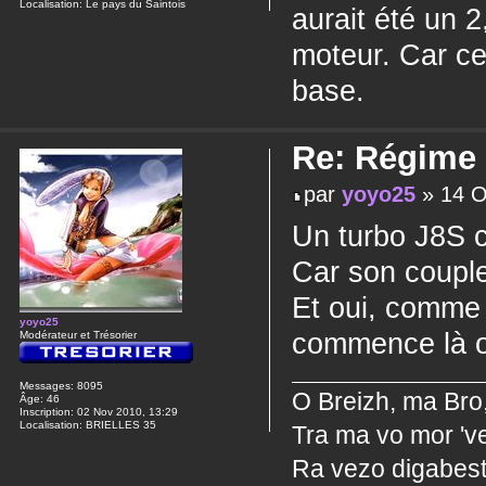
Localisation:
Le pays du Saintois
aurait été un 2
moteur. Car ce
base.
Re: Régime
par
yoyo25
» 14 O
Un turbo J8S c
Car son couple
Et oui, comme 
yoyo25
commence là où
Modérateur et Trésorier
Messages:
8095
O Breizh, ma Bro
Âge:
46
Inscription:
02 Nov 2010, 13:29
Localisation:
BRIELLES 35
Tra ma vo mor 've
Ra vezo digabest