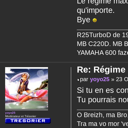
Le régime maxi
qu'importe.
Bye
R25TurboD de 19
MB C220D. MB B
YAMAHA 600 faz
Re: Régime 
par
yoyo25
» 23 O
Si tu en es con
Tu pourrais no
yoyo25
O Breizh, ma Bro
Modérateur et Trésorier
Tra ma vo mor 've