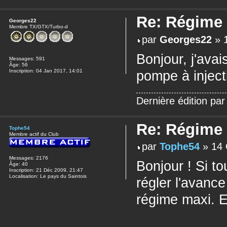
Re: Régime
Georges22
Membre TX/GTX/Turbo-d
par
Georges22
» 1
Bonjour, j'ava
Messages:
591
Âge:
56
Inscription:
04 Jan 2017, 14:01
pompe à inject
Dernière édition pa
Re: Régime
Tophe54
Membre actif du Club
par
Tophe54
» 14 
Messages:
2176
Bonjour ! Si to
Âge:
40
Inscription:
21 Déc 2009, 21:47
Localisation:
Le pays du Saintois
régler l'avance
régime maxi. Et