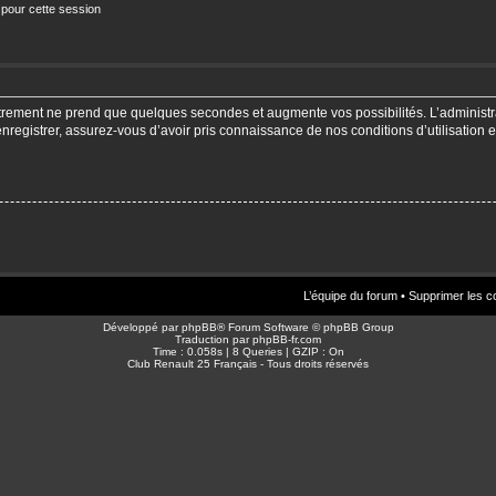
 pour cette session
strement ne prend que quelques secondes et augmente vos possibilités. L’adminis
enregistrer, assurez-vous d’avoir pris connaissance de nos conditions d’utilisation e
L’équipe du forum
•
Supprimer les c
Développé par
phpBB
® Forum Software © phpBB Group
Traduction par
phpBB-fr.com
Time : 0.058s | 8 Queries | GZIP : On
Club Renault 25 Français - Tous droits réservés