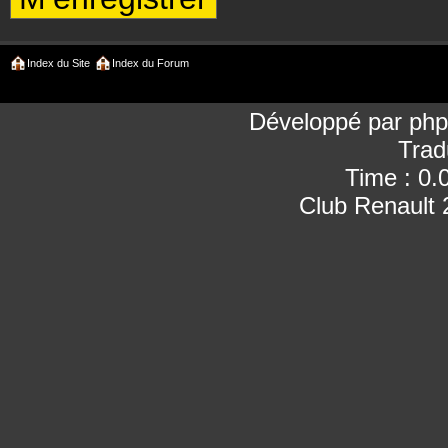
Index du Site
Index du Forum
Développé par
ph
Trad
Time : 0.
Club Renault 