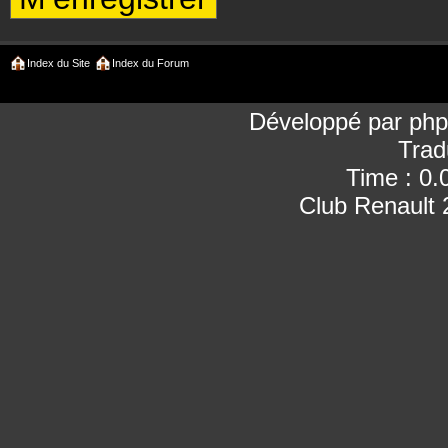
Index du Site
Index du Forum
Développé par
ph
Trad
Time : 0.
Club Renault 