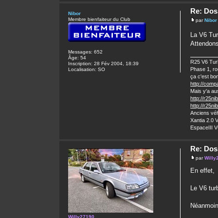
Re: Dos
Nibor
Membre bienfaiteur du Club
par
Nibor
La V6 Tur
Attendons
Messages:
652
Âge:
54
R25 V6 Turb
Inscription:
28 Fév 2004, 18:39
Phase 1, ro
Localisation:
SO
ça c'est bon
http://comp
Mais y'a auss
http://r25ni
http://r25n
Anciens véh
Xantia 2.0 
EspaceIII 
Re: Dos
par
Willy
En effet,
Le V6 turb
Néanmoins
Willy27190