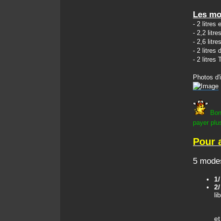
Les mo
- 2 litres
- 2,2 litr
- 2,6 litr
- 2 litres 
- 2 litres
Photos d'i
Bon
payer plus
Pour 
5 modes
1
2
li
et