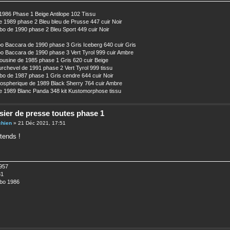
1986 Phase 1 Beige Antilope 102 Tissu
 1989 phase 2 Bleu bleu de Prusse 447 cuir Noir
o de 1990 phase 2 Bleu Sport 449 cuir Noir
o Baccara de 1990 phase 3 Gris Iceberg 640 cuir Gris
o Baccara de 1990 phase 3 Vert Tyrol 999 cuir Ambre
usine de 1985 phase 1 Gris 620 cuir Beige
chevel de 1991 phase 2 Vert Tyrol 999 tissu
o de 1987 phase 1 Gris cendre 644 cuir Noir
ospherique de 1989 Black Sherry 764 cuir Ambre
 1989 Blanc Panda 348 kit Kustomorphose tissu
sier de presse toutes phase 1
chien
» 21 Déc 2021, 17:51
ttends !
957
81
bo 1986