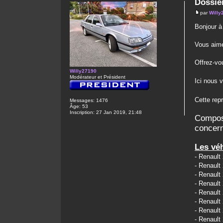
Dossie
par
Willy
Bonjour à
Vous aime
Offrez-vou
Willy27190
Modérateur et Président
Ici nous 
Cette rep
Messages:
1476
Âge:
53
Inscription:
27 Jan 2019, 21:48
Composé
concern
Les véh
- Renault
- Renaul
- Renaul
- Renaul
- Renault
- Renaul
- Renault
- Renault