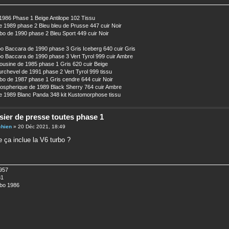
1986 Phase 1 Beige Antilope 102 Tissu
 1989 phase 2 Bleu bleu de Prusse 447 cuir Noir
o de 1990 phase 2 Bleu Sport 449 cuir Noir
o Baccara de 1990 phase 3 Gris Iceberg 640 cuir Gris
o Baccara de 1990 phase 3 Vert Tyrol 999 cuir Ambre
usine de 1985 phase 1 Gris 620 cuir Beige
chevel de 1991 phase 2 Vert Tyrol 999 tissu
o de 1987 phase 1 Gris cendre 644 cuir Noir
ospherique de 1989 Black Sherry 764 cuir Ambre
 1989 Blanc Panda 348 kit Kustomorphose tissu
sier de presse toutes phase 1
chien
» 20 Déc 2021, 18:49
e ça inclue la V6 turbo ?
957
81
bo 1986