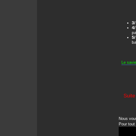
3
4
pa
5/
ba
Le savie
Suite
Nous vous
Pour tout