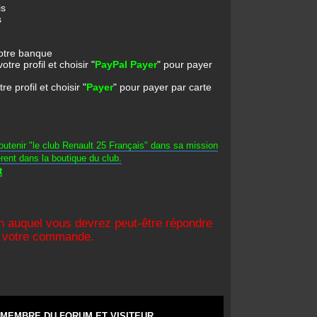
is
s
votre banque
re profil et choisir "
PayPal Payer
" pour payer
 profil et choisir "
Payer
" pour payer par carte
outenir "le club Renault 25 Français" dans sa mission
érent dans la boutique du club.
t
n auquel vous devrez peut-être répondre
de votre commande.
MEMBRE DU FORUM ET VISITEUR