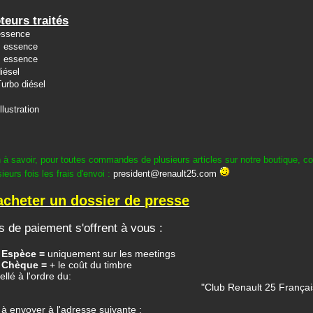
teurs traités
 essence
es essence
es essence
diésel
 Turbo diésel
llustration
 à savoir, pour toutes commandes de plusieurs articles sur notre boutique, con
ieurs fois les frais d'envoi :
president@renault25.com
acheter un dossier de presse
 de paiement s'offrent à vous :
/ Espèce =
uniquement sur les meetings
/ Chèque =
+ le coût du timbre
bellé à l'ordre du:
"Club Renault 25 Françai
 à envoyer à l'adresse suivante :