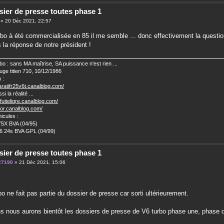
sier de presse toutes phase 1
» 20 Déc 2021, 22:57
bo à été commercialisée en 85 il me semble ... donc effectivement la quest
 la réponse de notre président !
o : sans MA maîtrise, SA puissance n'est rien ...
uge titien 710, 10/12/1986
 :
aratifr25v6t.canalblog.com/
i la réalité ...
bfuiteliqre.canalblog.com/
ibor.canalblog.com/
icules :
VSX BVA (04/95)
V6 24s BVA GPL (04/99)
sier de presse toutes phase 1
27190
» 21 Déc 2021, 15:06
o ne fait pas partie du dossier de presse car sorti ultérieurement.
 nous aurons bientôt les dossiers de presse de V6 turbo phase une, phase 