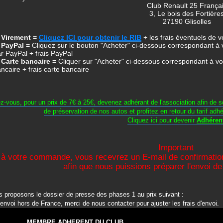
Club Renault 25 França
3, Le bois des Fortière
27190 Glisolles
/ Virement =
Cliquez ICI pour obtenir le RIB
+ les frais éventuels de 
/ PayPal =
Cliquez sur le bouton "Acheter" ci-dessous correspondant à vot
r PayPal + frais PayPal
 Carte bancaire =
Cliquer sur "Acheter" ci-dessous correspondant à votre
ncaire + frais carte bancaire
z-vous, pour un prix de 7€ à 25€, devenez adhérant de l'association afin de s
de préservation de nos autos et profitez en retour du tarif adh
Cliquez ici pour devenir
Adhéren
Important
 à votre commande, vous recevrez un E-mail de confirmatio
afin que nous puissions préparer l'envoi 
 proposons le dossier de presse des phases 1 au prix suivant :
 envoi hors de France, merci de nous contacter pour ajuster les frais d'envoi.
MEMBRE ADHERENT DU CLUB