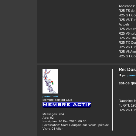
Anciennes:
R25 TS de 
R25 GTX de
R25 V6 Turb
Actuels:
R25 V6 turb
R25 V6 turb
R25 V6 Limo
R25 TX Cour
R25 V6 Turb
R25 V6 Atm
R25 GTX de
Re: Dos
par
piem
est-ce qu
piemchien
Membre actif du Club
Dauphine 1
4L GTL 19
R25 V6 Tur
Messages:
764
Âge:
62
Inscription:
26 Fév 2020, 09:36
Localisation:
Saint Pourçain sur Sioule, près de
Vichy, 03 Allier