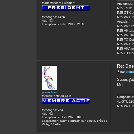
Modérateur et Président
Anciennes:
R25 TS de 
R25 GTX de
Messages:
1476
R25 V6 Turb
Âge:
53
Actuels:
Inscription:
27 Jan 2019, 21:48
R25 V6 turb
R25 V6 turb
R25 V6 Limo
R25 TX Cour
R25 V6 Turb
R25 V6 Atm
R25 GTX de
Re: Dos
par
piem
Super, j'a
Merci
piemchien
Membre actif du Club
Dauphine 1
4L GTL 19
R25 V6 Tur
Messages:
764
Âge:
62
Inscription:
26 Fév 2020, 09:36
Localisation:
Saint Pourçain sur Sioule, près de
Vichy, 03 Allier