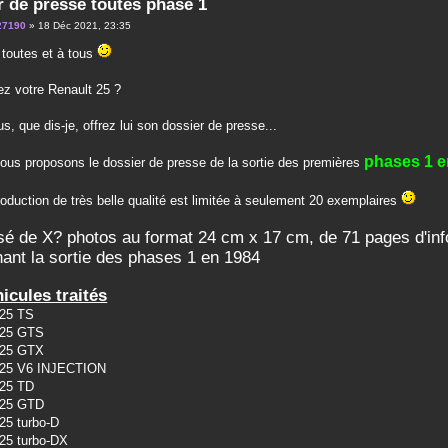
r de presse toutes phase 1
27190
» 18 Déc 2021, 23:35
 toutes et à tous
z votre Renault 25 ?
s, que dis-je, offrez lui son dossier de presse...
phases 1 e
vous proposons le dossier de presse de la sortie des premières
roduction de très belle qualité est limitée à seulement 20 exemplaires
 de X? photos au format 24 cm x 17 cm, de 71 pages d'info
ant la sortie des phases 1 en 1984
icules traités
 25 TS
t 25 GTS
t 25 GTX
t 25 V6 INJECTION
 25 TD
t 25 GTD
 25 turbo-D
 25 turbo-DX