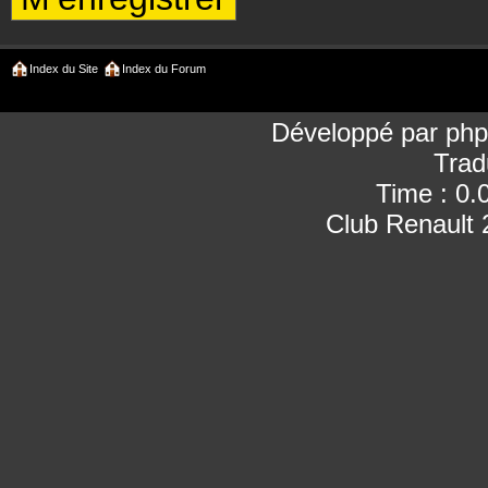
Index du Site
Index du Forum
Développé par
ph
Trad
Time : 0.
Club Renault 