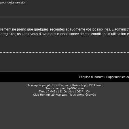
 pour cette session
strement ne prend que quelques secondes et augmente vos possibilités. L’adminis
enregistrer, assurez-vous d’avoir pris connaissance de nos conditions d’utilisation e
L’équipe du forum
•
Supprimer les c
Développé par
phpBB
® Forum Software © phpBB Group
Traduction par
phpBB-fr.com
Time : 0.047s | 11 Queries | GZIP : On
Club Renault 25 Français - Tous droits réservés