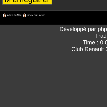
Index du Site
Index du Forum
Développé par
ph
Trad
Time : 0.
Club Renault 