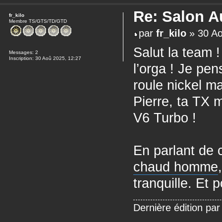
Re: Salon A
fr_kilo
Membre TS/GTS/TD/GTD
par
fr_kilo
» 30 Ao
Salut la team 
Messages:
2
Inscription:
30 Aoû 2025, 12:27
l’orga ! Je pe
roule nickel m
Pierre, ta TX m
V6 Turbo !
En parlant de c
chaud homme
tranquille. Et p
Dernière édition pa