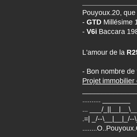
Pouyoux.20, que 
-
GTD
Millésime 1
-
V6i
Baccara 198
L'amour de la
R2
- Bon nombre de 
Projet immobilier 
_____________
.......... _______
... ___/_||__|__\
.=| _/--\__|__|_/--
........O..Pouyoux