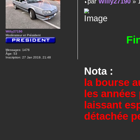
par
Willy27190
» 1
Willy27190
Modérateur et Président
Fi
Messages:
1476
Âge:
53
Inscription:
27 Jan 2019, 21:48
Nota :
la bourse 
les années 
laissant es
détachée pe