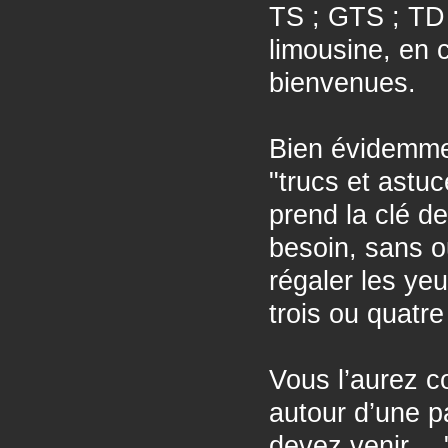
TS ; GTS ; TD 
limousine, en c
bienvenues.
Bien évidemme
"trucs et astu
prend la clé de
besoin, sans ou
régaler les ye
trois ou quatre
Vous l’aurez c
autour d’une 
devez venir… "