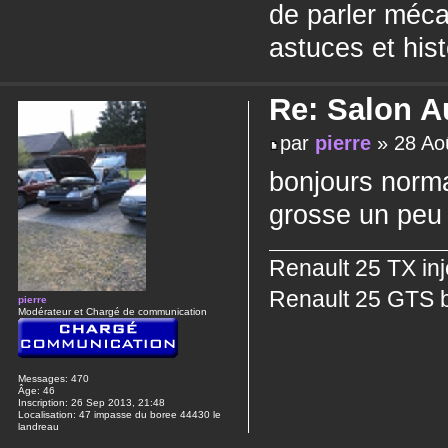
de parler méca
astuces et his
Re: Salon A
par
pierre
» 28 Ao
bonjours norm
grosse un peu 
Renault 25 TX in
Renault 25 GTS b
pierre
Modérateur et Chargé de communication
Messages:
470
Âge:
46
Inscription:
26 Sep 2013, 21:48
Localisation:
47 impasse du boree 44430 le
landreau