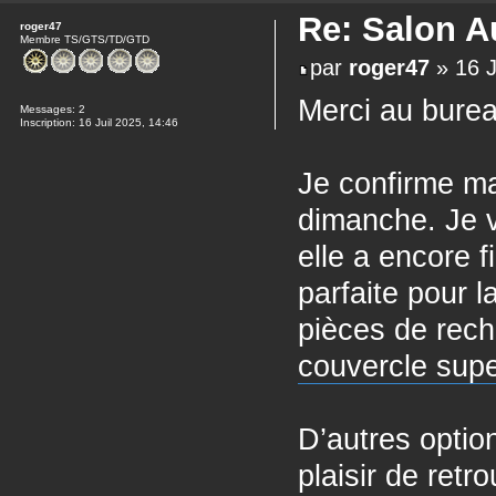
Re: Salon A
roger47
Membre TS/GTS/TD/GTD
par
roger47
» 16 J
Merci au bureau
Messages:
2
Inscription:
16 Juil 2025, 14:46
Je confirme m
dimanche. Je 
elle a encore f
parfaite pour l
pièces de rech
couvercle supe
D’autres opti
plaisir de ret