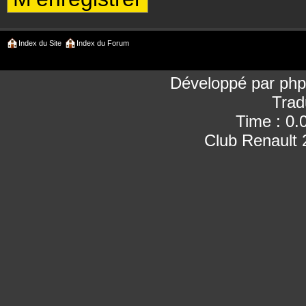
Index du Site
Index du Forum
Développé par
ph
Trad
Time : 0.
Club Renault 