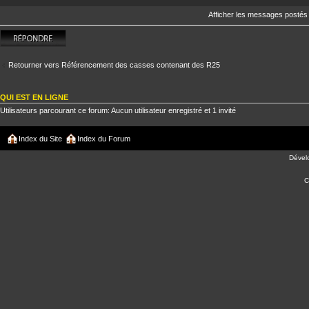
Afficher les messages postés
Répondre
Retourner vers Référencement des casses contenant des R25
QUI EST EN LIGNE
Utilisateurs parcourant ce forum: Aucun utilisateur enregistré et 1 invité
Index du Site
Index du Forum
Dével
C