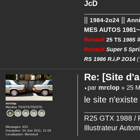
JcD
||
||
1984-2o24
Anni
MES AUTOS 1981
Renault
25 TS
1985
Renault
Super 5 Spr
RS
1986
R.i.P
2O14
(
Re: [Site d
par
mrclop
» 25 M
le site n'existe
mrclop
Membre TS/GTS/TD/GTD
R25 GTX 1988 / 
Illustrateur Autom
Messages:
433
Inscription:
24 Juin 2011, 21:04
Localisation:
Montreuil