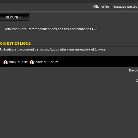
Afficher les messages postés
Répondre
Retourner vers Référencement des casses contenant des R25
QUI EST EN LIGNE
Utilisateurs parcourant ce forum: Aucun utilisateur enregistré et 1 invité
Index du Site
Index du Forum
Dével
C