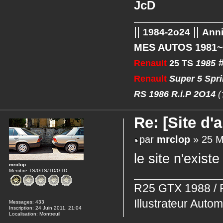
JcD
||
||
1984-2o24
Anni
MES AUTOS 1981
Renault
25 TS
1985
Renault
Super 5 Spr
RS
1986
R.i.P
2O14
(
Re: [Site d
par
mrclop
» 25 M
le site n'existe
mrclop
Membre TS/GTS/TD/GTD
R25 GTX 1988 / 
Illustrateur Autom
Messages:
433
Inscription:
24 Juin 2011, 21:04
Localisation:
Montreuil