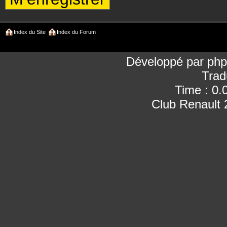
Index du Site
Index du Forum
Développé par
ph
Trad
Time : 0.
Club Renault 