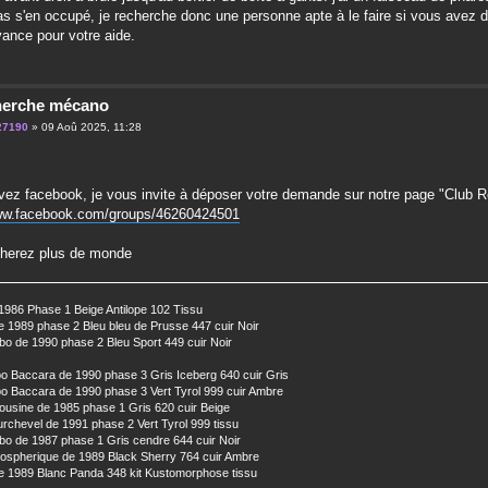
as s'en occupé, je recherche donc une personne apte à le faire si vous avez 
vance pour votre aide.
herche mécano
27190
» 09 Aoû 2025, 11:28
vez facebook, je vous invite à déposer votre demande sur notre page "Club R
www.facebook.com/groups/46260424501
cherez plus de monde
1986 Phase 1 Beige Antilope 102 Tissu
 1989 phase 2 Bleu bleu de Prusse 447 cuir Noir
o de 1990 phase 2 Bleu Sport 449 cuir Noir
o Baccara de 1990 phase 3 Gris Iceberg 640 cuir Gris
o Baccara de 1990 phase 3 Vert Tyrol 999 cuir Ambre
usine de 1985 phase 1 Gris 620 cuir Beige
chevel de 1991 phase 2 Vert Tyrol 999 tissu
o de 1987 phase 1 Gris cendre 644 cuir Noir
ospherique de 1989 Black Sherry 764 cuir Ambre
 1989 Blanc Panda 348 kit Kustomorphose tissu