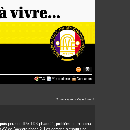
FAQ
M’enregistrer
Connexion
2 messages • Page
1
sur
1
depuis peu une R25 TDX phase 2 , problème le faisceau
ares AV de Baccara phase 2. Les garages alentours ne