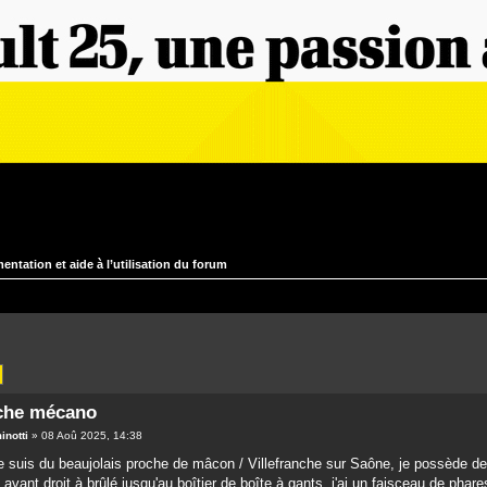
entation et aide à l’utilisation du forum
che mécano
inotti
» 08 Aoû 2025, 14:38
je suis du beaujolais proche de mâcon / Villefranche sur Saône, je possède 
 avant droit à brûlé jusqu'au boîtier de boîte à gants. j'ai un faisceau de ph