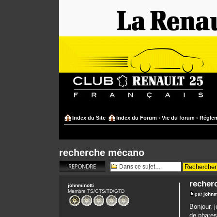
Index du Site
Index du Forum
‹
Vie du forum
‹
Réglem
recherche mécano
Répondre
recher
johnminotti
Membre TS/GTS/TD/GTD
par
johnm
Bonjour, 
de phares