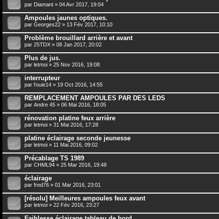
par
Diamant
» 04 Avr 2017, 19:04
Ampoules jaunes optiques.
par
Georges22
» 13 Fév 2017, 10:10
Problème brouillard arrière et avant
par
25TDX
» 08 Jan 2017, 20:02
Plus de jus.
par
letmoi
» 25 Nov 2016, 19:08
interrupteur
par
l'ouie14
» 19 Oct 2016, 14:55
REMPLACEMENT AMPOULES PAR DES LEDS
par
Andre 45
» 06 Mai 2016, 18:05
rénovation platine feux arrière
par
letmoi
» 31 Mai 2016, 17:28
platine éclairage seconde jeunesse
par
letmoi
» 11 Mai 2016, 09:02
Précablage TS 1989
par
CHML94
» 25 Mar 2016, 19:48
éclairage
par
fred76
» 01 Mar 2016, 23:01
[résolu] Meilleures ampoules feux avant
par
letmoi
» 22 Fév 2016, 23:27
Faiblesse éclairage tableau de bord