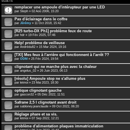
SUJETS
remplacer une ampoule d'intérupteur par une LED
par
Steph
» 02 Aoû 2006, 15:20
Pas d'éclairage dans le coffre
par
Jérémy
» 11 Oct 2018, 15:42
[R25 turbo-DX Ph1] problème feux de route
par
hdr
» 19 Fév 2025, 07:46
Help! problème de veilleuse
par
Andrédu82
» 15 Mar 2024, 19:16
[TXI] Mes feux à l'arrière qui fonctionnent à l'arrêt ??
par
ODM
» 25 Fév 2024, 19:54
clignotant qui ne marche plus avec la chaleur
par
angelus_02
» 26 Juin 2023, 06:13
[résolu] Ampoule stop ne s'allume plus
par
letmoi
» 23 Mai 2023, 18:30
optique clignotant gauche
par
gascon32
» 05 Déc 2022, 11:51
Safrane 2,5 l clignotant avant droit
par
sabloney.jeanclaude
» 09 Oct 2022, 06:20
Réglage phare et sa vis.
par
letmoi
» 07 Sep 2022, 12:21
problème d'alimentation plaques immatriculation
par
letmoi
» 06 Juin 2022, 11:43