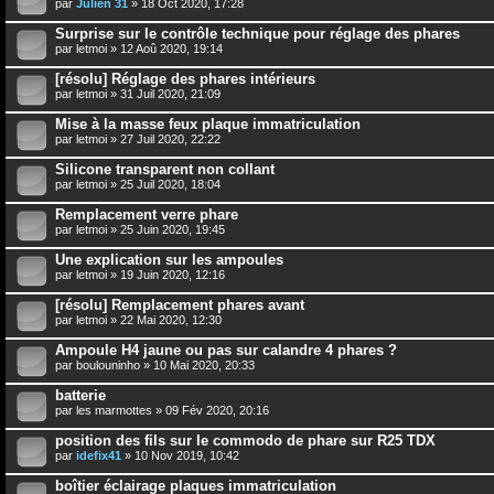
par
Julien 31
» 18 Oct 2020, 17:28
Surprise sur le contrôle technique pour réglage des phares
par
letmoi
» 12 Aoû 2020, 19:14
[résolu] Réglage des phares intérieurs
par
letmoi
» 31 Juil 2020, 21:09
Mise à la masse feux plaque immatriculation
par
letmoi
» 27 Juil 2020, 22:22
Silicone transparent non collant
par
letmoi
» 25 Juil 2020, 18:04
Remplacement verre phare
par
letmoi
» 25 Juin 2020, 19:45
Une explication sur les ampoules
par
letmoi
» 19 Juin 2020, 12:16
[résolu] Remplacement phares avant
par
letmoi
» 22 Mai 2020, 12:30
Ampoule H4 jaune ou pas sur calandre 4 phares ?
par
boulouninho
» 10 Mai 2020, 20:33
batterie
par
les marmottes
» 09 Fév 2020, 20:16
position des fils sur le commodo de phare sur R25 TDX
par
idefix41
» 10 Nov 2019, 10:42
boîtier éclairage plaques immatriculation