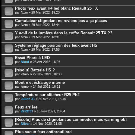
Photo feux avant H4 led blanc Renault 25 TX
par
Nzm
» 29 Mar 2022, 19:23
Cumutateur clignotant ne reviens pas a ça places
par
Nzm
» 29 Mar 2022, 18:44
Y a-t-il de la lumière dans le coffre Renault 25 TX ??
par
Nzm
» 29 Mar 2022, 18:31
Système réglage position des feux avant HS
par
Nzm
» 29 Mar 2022, 17:58
Essai Phare à LED
par
Nicof
» 23 Avr 2015, 16:07
[résolu] Batterie HS ?
par
letmoi
» 27 Nov 2021, 16:30
Montre et écliarage interne
par
letmoi
» 24 Juil 2021, 16:21
Température sur afficheur R25 Ph2
par
Julien 31
» 30 Avr 2021, 13:45
Feux arrière
par
iGRO31
» 16 Fév 2021, 23:04
[Résolu] Plus de clignotant au commodo, mais warning ok !
par
Nibor
» 14 Nov 2020, 21:08
Plus aucun feux antibrouillard