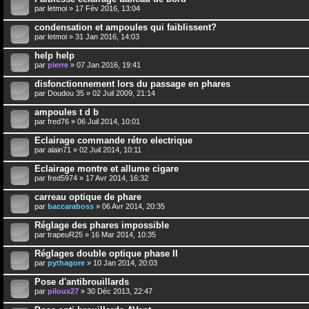
par
letmoi
» 17 Fév 2016, 13:04
condensation et ampoules qui faiblissent?
par
letmoi
» 31 Jan 2016, 14:03
help help
par
pierre
» 07 Jan 2016, 19:41
disfonctionnement lors du passage en phares
par
Doudou 35
» 02 Juil 2009, 21:14
ampoules t d b
par
fred76
» 06 Juil 2014, 10:01
Eclairage commande rétro electrique
par
alain71
» 02 Juil 2014, 10:11
Eclairage montre et allume cigare
par
fred5974
» 17 Avr 2014, 16:32
carreau optique de phare
par
baccaraboss
» 06 Avr 2014, 20:35
Réglage des phares impossible
par
trapeuR25
» 16 Mar 2014, 10:35
Réglages double optique phase II
par
pythagore
» 10 Jan 2014, 20:03
Pose d'antibrouillards
par
piloux27
» 30 Déc 2013, 22:47