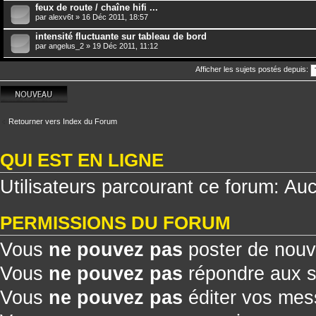
feux de route / chaîne hifi ...
par
alexv6t
» 16 Déc 2011, 18:57
intensité fluctuante sur tableau de bord
par
angelus_2
» 19 Déc 2011, 11:12
Afficher les sujets postés depuis:
Écrire un nouveau
sujet
Retourner vers Index du Forum
QUI EST EN LIGNE
Utilisateurs parcourant ce forum: Aucu
PERMISSIONS DU FORUM
Vous
ne pouvez pas
poster de nouv
Vous
ne pouvez pas
répondre aux s
Vous
ne pouvez pas
éditer vos me