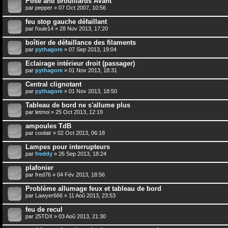
Pose anti brouillards AVant
par
pepper
» 07 Oct 2007, 10:56
feu stop gauche défaillant
par
l'ouie14
» 28 Nov 2013, 17:20
boîtier de défaillance des filaments
par
pythagore
» 07 Sep 2013, 19:04
Eclairage intérieur droit (passager)
par
pythagore
» 01 Nov 2013, 18:31
Central clignotant
par
pythagore
» 01 Nov 2013, 18:50
Tableau de bord ne s'allume plus
par
letmoi
» 25 Oct 2013, 12:19
ampoules TdB
par
coolair
» 02 Oct 2013, 06:18
Lampes pour interrupteurs
par
freddy
» 26 Sep 2013, 18:24
plafonier
par
fred76
» 04 Fév 2013, 18:56
Problème allumage feux et tableau de bord
par
Lawyer666
» 11 Aoû 2013, 23:53
feu de recul
par
25TDX
» 03 Aoû 2013, 21:30