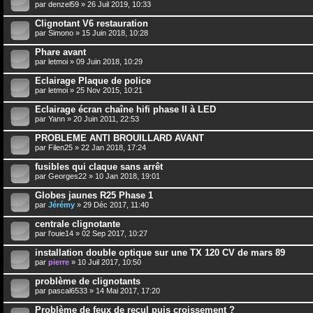
par
denzel59
» 26 Juil 2019, 10:33
Clignotant V6 restauration
par
Simono
» 15 Juin 2018, 10:28
Phare avant
par
letmoi
» 09 Juin 2018, 10:29
Eclairage Plaque de police
par
letmoi
» 25 Nov 2015, 10:21
Eclairage écran chaîne hifi phase II à LED
par
Yann
» 20 Juin 2011, 22:53
PROBLEME ANTI BROUILLARD AVANT
par
Filen25
» 22 Jan 2018, 17:24
fusibles qui claque sans arrêt
par
Georges22
» 10 Jan 2018, 19:01
Globes jaunes R25 Phase 1
par
Jérémy
» 29 Déc 2017, 11:40
centrale clignotante
par
l'ouie14
» 02 Sep 2017, 10:27
installation double optique sur une TX 120 CV de mars 89
par
pierre
» 10 Juil 2017, 10:50
problème de clignotants
par
pascal6533
» 14 Mai 2017, 17:20
Problème de feux de recul puis croissement ?