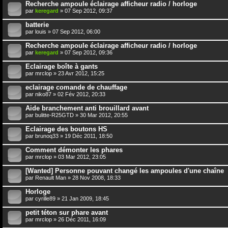
Recherche ampoule éclairage afficheur radio / horloge
par
keregard
» 07 Sep 2012, 09:37
batterie
par
louis
» 07 Sep 2012, 06:00
Recherche ampoule éclairage afficheur radio / horloge
par
keregard
» 07 Sep 2012, 09:36
Eclairage boîte à gants
par
mrclop
» 23 Avr 2012, 15:25
eclairage comande de chauffage
par
niko87
» 02 Fév 2012, 20:33
Aide branchement anti brouillard avant
par
bulitte-R25GTD
» 30 Mar 2012, 20:55
Eclairage des boutons HS
par
brunoq33
» 19 Déc 2011, 18:50
Comment démonter les phares
par
mrclop
» 03 Mar 2012, 23:05
[Wanted] Personne pouvant changé les ampoules d'une chaîne
par
Renault Man
» 28 Nov 2008, 18:33
Horloge
par
cyrille89
» 21 Jan 2009, 18:45
petit téton sur phare avant
par
mrclop
» 26 Déc 2011, 16:09