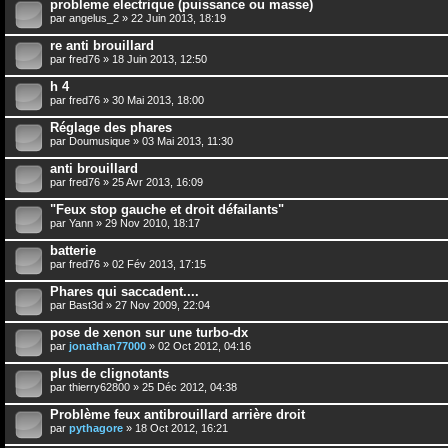
probleme electrique (puissance ou masse)
par
angelus_2
» 22 Juin 2013, 18:19
re anti brouillard
par
fred76
» 18 Juin 2013, 12:50
h 4
par
fred76
» 30 Mai 2013, 18:00
Réglage des phares
par
Doumusique
» 03 Mai 2013, 11:30
anti brouillard
par
fred76
» 25 Avr 2013, 16:09
"Feux stop gauche et droit défailants"
par
Yann
» 29 Nov 2010, 18:17
batterie
par
fred76
» 02 Fév 2013, 17:15
Phares qui saccadent....
par
Bast3d
» 27 Nov 2009, 22:04
pose de xenon sur une turbo-dx
par
jonathan77000
» 02 Oct 2012, 04:16
plus de clignotants
par
thierry62800
» 25 Déc 2012, 04:38
Problème feux antibrouillard arrière droit
par
pythagore
» 18 Oct 2012, 16:21