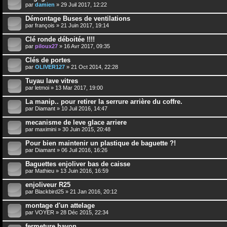
par
damien
» 29 Juil 2017, 12:22
Démontage Buses de ventilations
par
françois
» 21 Juin 2017, 19:14
Clé ronde déboitée !!!!
par
piloux27
» 16 Avr 2017, 09:35
Clés de portes
par
OLIVER127
» 21 Oct 2014, 22:28
Tuyau lave vitres
par
letmoi
» 13 Mar 2017, 19:00
La manip.. pour retirer la serrure arrière du coffre.
par
Diamant
» 10 Juil 2016, 14:47
mecanisme de leve glace arriere
par
maximini
» 30 Juin 2015, 20:48
Pour bien maintenir un plastique de baguette ?!
par
Diamant
» 06 Juil 2016, 16:26
Baguettes enjoliver bas de caisse
par
Mathieu
» 13 Juin 2016, 16:59
enjoliveur R25
par
Blackbird25
» 21 Jan 2016, 20:12
montage d'un attelage
par
VOYER
» 28 Déc 2015, 22:34
fermeture hayon