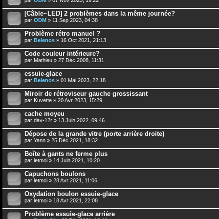
[Câble~LED] 2 problèmes dans la même journée?
par
ODM
» 11 Sep 2023, 04:38
Problème rétro manuel ?
par
Belenos
» 16 Oct 2021, 21:13
Code couleur intérieure?
par
Mathieu
» 27 Déc 2008, 11:31
essuie-glace
par
Belenos
» 01 Mai 2023, 22:18
Miroir de rétroviseur gauche grossissant
par
Kuvette
» 20 Avr 2023, 15:29
cache moyeu
par
dav-12r
» 13 Juin 2022, 09:46
Dépose de la grande vitre (porte arrière droite)
par
Yann
» 25 Déc 2021, 18:32
Boîte à gants ne ferme plus
par
letmoi
» 14 Juin 2021, 10:20
Capuchons boulons
par
letmoi
» 28 Avr 2021, 11:06
Oxydation boulon essuie-glace
par
letmoi
» 18 Avr 2021, 22:08
Problème essuie-glace arrière