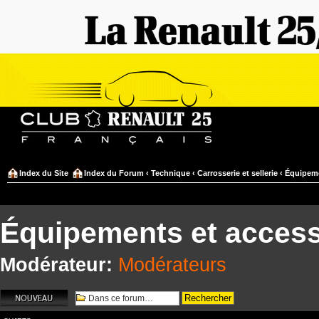
Index du Site
Index du Forum
‹
Technique
‹
Carrosserie et sellerie
‹
Équipeme
Équipements et access
Modérateur:
Modérateurs
Écrire un nouveau
sujet