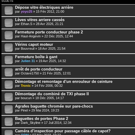
SUJETS
Dépose vitre électriques arrière
par
yoyo25
» 15 Fév 2012, 21:00
Lèves vitres arriere cassés
par
Ethan.S
» 28 Avr 2026, 21:21
Fermeture porte conducteur phase 2
par
Haut-Angevin
» 22 Déc 2025, 12:44
Vérins capot moteur
par
Bouvreuil
» 18 Avr 2025, 21:54
Fermeture boîte à gant
par
Julien 31
» 19 Avr 2025, 14:32
arrêt de porte conducteur
par
Octave1750
» 21 Fév 2025, 12:01
Démontage et remontage d'un enrouleur de ceinture
par
Tronic
» 14 Fév 2006, 00:32
Démontage du combiné de TXI phase II
par
boucun
» 18 Déc 2005, 14:17
Agrafes baguette chromée sur pare-chocs
par
Pinel
» 29 Mai 2024, 19:23
Baguettes de portes Phase 2
par
Dark_Skyline
» 17 Juil 2014, 12:34
Caméra d'inspection pour passage câble de capot?
par
ODM
» 07 Nov 2023, 19:22