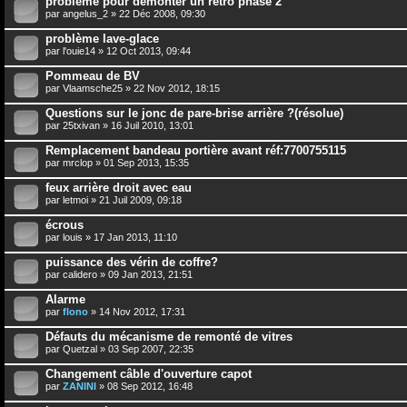
problème pour demonter un retro phase 2
par
angelus_2
» 22 Déc 2008, 09:30
problème lave-glace
par
l'ouie14
» 12 Oct 2013, 09:44
Pommeau de BV
par
Vlaamsche25
» 22 Nov 2012, 18:15
Questions sur le jonc de pare-brise arrière ?(résolue)
par
25txivan
» 16 Juil 2010, 13:01
Remplacement bandeau portière avant réf:7700755115
par
mrclop
» 01 Sep 2013, 15:35
feux arrière droit avec eau
par
letmoi
» 21 Juil 2009, 09:18
écrous
par
louis
» 17 Jan 2013, 11:10
puissance des vérin de coffre?
par
calidero
» 09 Jan 2013, 21:51
Alarme
par
flono
» 14 Nov 2012, 17:31
Défauts du mécanisme de remonté de vitres
par
Quetzal
» 03 Sep 2007, 22:35
Changement câble d'ouverture capot
par
ZANINI
» 08 Sep 2012, 16:48