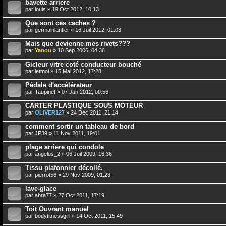
bavette arriere
par
louis
» 19 Oct 2012, 10:13
Que sont ces caches ?
par
germainlantier
» 16 Juil 2012, 01:03
Mais que devienne mes rivets???
par
Yanou
» 10 Sep 2006, 04:36
Gicleur vitre coté conducteur bouché
par
letmoi
» 15 Mai 2012, 17:28
Pédale d'accélérateur
par
Taupinet
» 07 Jan 2012, 00:56
CARTER PLASTIQUE SOUS MOTEUR
par
OLIVER127
» 24 Déc 2011, 21:14
comment sortir un tableau de bord
par
JP39
» 11 Nov 2011, 19:01
plage arriere qui condole
par
angelus_2
» 06 Juil 2009, 16:36
Tissu plafonnier décollé.
par
pierrot56
» 29 Nov 2009, 01:23
lave-glace
par
abra77
» 27 Oct 2011, 17:19
Toit Ouvrant manuel
par
bodyfitnessgirl
» 14 Oct 2011, 15:49