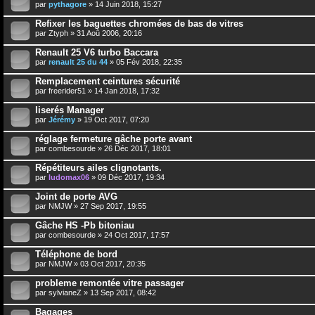
par
pythagore
» 14 Juin 2018, 15:27
Refixer les baguettes chromées de bas de vitres
par
Ztyph
» 31 Aoû 2006, 20:16
Renault 25 V6 turbo Baccara
par
renault 25 du 44
» 05 Fév 2018, 22:35
Remplacement ceintures sécurité
par
freerider51
» 14 Jan 2018, 17:32
liserés Manager
par
Jérémy
» 19 Oct 2017, 07:20
réglage fermeture gâche porte avant
par
combesourde
» 26 Déc 2017, 18:01
Répétiteurs ailes clignotants.
par
ludomax06
» 09 Déc 2017, 19:34
Joint de porte AVG
par
NMJW
» 27 Sep 2017, 19:55
Gâche HS -Pb bitoniau
par
combesourde
» 24 Oct 2017, 17:57
Téléphone de bord
par
NMJW
» 03 Oct 2017, 20:35
probleme remontée vitre passager
par
sylvianeZ
» 13 Sep 2017, 08:42
Bagages