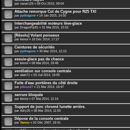
par
nanar129
» 09 Oct 2015, 09:04
Attache remorque Col de Cygne pour R25 TXI
par
pythagore
» 14 Jan 2015, 14:50
Interchangeabilité moteurs lève-glace
par
DragonFly81
» 31 Mai 2015, 15:52
[Résolu] Volant poisseux
par
letmoi
» 18 Déc 2014, 17:27
Ceintures de sécurités
par
pythagore
» 30 Mar 2014, 12:10
essuie-glace pas de chance
par
letmoi
» 08 Mai 2014, 18:48
ventilation sur console centrale
par
alain71
» 03 Juil 2014, 16:05
Fuite d'eau portières du côté droite
par
piloux27
» 21 Mar 2014, 18:47
serrure bloquée
par
letmoi
» 07 Mai 2014, 12:14
Support de jonc chromé lunette arrière.
par
Adry25
» 08 Mar 2014, 11:50
Dépose de la console centrale
par
Yanou
» 02 Déc 2007, 16:41