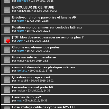
par
Tophe54
» 03 Fév 2021, 10:16
ENROULEUR DE CEINTURE
par
XERIUSBIS
» 28 Déc 2005, 00:42
Enjoliveur chrome pare-brise et lunette AR
par
Nibor
» 11 Avr 2016, 22:35
Position monogrammes sur custodes latéraux
par
Nibor
» 18 Nov 2020, 20:24
[TXI] Mon dosseret passager ne remonte plus ?
par
ODM
» 24 Sep 2020, 16:52
Chrome encadrement de portes
par
Nibor
» 15 Juin 2020, 14:31
Givre sur intérieur pare-brise.
par
letmoi
» 20 Nov 2019, 16:37
comment démonter les plastique intérieur
par
idefix41
» 29 Oct 2019, 17:45
Question montage volant.
par
richard55
» 30 Aoû 2019, 18:02
Lève-vitre manuel porte AR
par
mrclop
» 23 Mai 2019, 14:36
Bavettes de roues?
par
mat
» 05 Aoû 2018, 20:39
Pose attelage colde de cygne sur R25 TXI