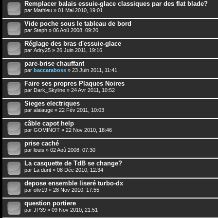
Remplacer balais essuie-glace classiques par des flat blade?
par
Mathieu
» 01 Mai 2010, 19:01
Vide poche sous le tableau de bord
par
Steph
» 06 Aoû 2008, 09:20
Réglage des bras d'essuie-glace
par
Adry25
» 26 Juin 2011, 19:16
pare-brise chauffant
par
baccaraboss
» 23 Juin 2011, 11:41
Faire ses propres Plaques Noires
par
Dark_Skyline
» 24 Avr 2011, 10:52
Sieges electriques
par
alaiauge
» 22 Fév 2011, 10:03
câble capot help
par
GOMINOT
» 22 Nov 2010, 18:46
prise caché
par
louis
» 02 Aoû 2008, 07:30
La casquette de TdB se change?
par
La durit
» 08 Déc 2010, 12:34
depose ensemble liseré turbo-dx
par
oliv19
» 28 Nov 2010, 17:55
question portiere
par
JP39
» 09 Nov 2010, 21:51