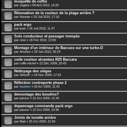
moquette de coffre
par
vegeta
» 09 Aoû 2010, 14:20
Rénovation de la couleur de la plage arrière ?
par
Aristote
» 20 Juil 2010, 17:10
pack ergo
par
louis
» 26 Juil 2010, 11:47
Sols conducteur et passager trempés
par
ciovi
» 18 Fév 2010, 13:59
Montage d'un intérieur de Baccara sur une turbo-D
par
Airseize
» 29 Jan 2010, 00:29
code couleur alcantara R25 Baccara
par
collin michel
» 22 Déc 2009, 20:43
Nettoyage des sièges
par
SimonP.
» 16 Nov 2009, 17:53
Réfection contreporte phase 2
par
bastien
» 02 Avr 2009, 11:43
demontage des boudins?
par
panzer
» 31 Oct 2009, 12:34
depannage commande pack ergo
par
panzer
» 23 Oct 2009, 20:48
Joints de lunette arrière
par
Matt
» 25 Oct 2009, 21:06