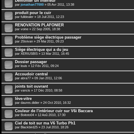
Démonter un intérieur
par
jonathan77000
» 05 Avr 2011, 13:38
produit pour le cuir
par
fulldealer
» 18 Juil 2011, 12:23
RENOVATION PLAFONIER
par
voine
» 22 Sep 2005, 18:38
Problème siège électrique passager
par
25txivan
» 29 Mai 2011, 09:23
Siège électrique qui a du jeu
par
XERIUSBIS
» 13 Mar 2011, 16:45
Dossier passager
par
louis
» 12 Fév 2011, 09:24
Accoudoir central
par
abra77
» 09 Jan 2011, 12:06
joints toit ouvrant
par
vancis
» 17 Déc 2010, 08:58
lève-vitre
par
daures.didier
» 24 Oct 2010, 16:32
Couleur de l'intérieur cuir sur V6i Baccara
par
Boitoto04
» 12 Aoû 2010, 17:30
Ciel de toit sur ma V6 Turbo Ph1
par
Blackbird25
» 23 Juil 2010, 18:26