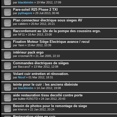
par
blackbirdm
» 19 Mar 2012, 17:09
Pare-soleil R25 Phase 2 TXI
par
pythagore
» 29 Juil 2013, 00:46
Plan connecteur électrique sous sieges AV
par
calidero
» 20 Avr 2012, 20:21
Raccordement au 12v de la pompe des coussins ergo.
par
NF11
» 16 Avr 2013, 23:08
Fixation Moteur Siège Electrique avance / recul
par
Yann
» 15 Avr 2012, 10:39
intérieur pack ergo
par
crosman78
» 21 Jan 2005, 22:10
Commandes électriques de sièges
par
BaccaraT
» 13 Mar 2012, 12:08
Volant cuir entretien et rénovation.
par
Nicof
» 01 Mar 2012, 18:31
teinte pour le cuir : les anciens ébéniste
par
blackbirdm
» 14 Jan 2012, 19:08
aide restauration tissu decollé contre porte
par
bulitte-R25GTD
» 24 Jan 2012, 20:43
Besoin de photos pour le remontage de siege
par
kherve
» 22 Jan 2012, 20:24
Restauration siège en cuir