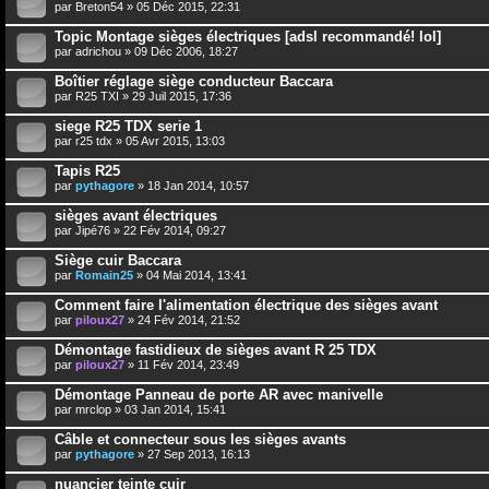
par
Breton54
» 05 Déc 2015, 22:31
Topic Montage sièges électriques [adsl recommandé! lol]
par
adrichou
» 09 Déc 2006, 18:27
Boîtier réglage siège conducteur Baccara
par
R25 TXI
» 29 Juil 2015, 17:36
siege R25 TDX serie 1
par
r25 tdx
» 05 Avr 2015, 13:03
Tapis R25
par
pythagore
» 18 Jan 2014, 10:57
sièges avant électriques
par
Jipé76
» 22 Fév 2014, 09:27
Siège cuir Baccara
par
Romain25
» 04 Mai 2014, 13:41
Comment faire l'alimentation électrique des sièges avant
par
piloux27
» 24 Fév 2014, 21:52
Démontage fastidieux de sièges avant R 25 TDX
par
piloux27
» 11 Fév 2014, 23:49
Démontage Panneau de porte AR avec manivelle
par
mrclop
» 03 Jan 2014, 15:41
Câble et connecteur sous les sièges avants
par
pythagore
» 27 Sep 2013, 16:13
nuancier teinte cuir