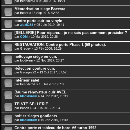
par
freerider51
» 06 Juil 2016, 19:21
Mémorisation siege Baccara
par
Beber
» 16 Sep 2018, 02:58
contre porte cuir ou vinyle
par
alex5288
» 05 Juin 2019, 19:41
[SELLERIE] Pour réparer... je ne sais pas comment procéder ?
par
ODM
» 10 Mai 2019, 20:28
RESTAURATION: Contre-porte Phase 1 (60 photos).
par
Greggy
» 13 Fév 2006, 16:29
nettoyage siège en cuir.
par
foudixem
» 12 Nov 2017, 23:27
Réfection couture cuir.
par
Georges22
» 13 Oct 2017, 07:52
Intérieur sale!
par
freerider51
» 15 Juil 2017, 07:03
Baume rénovateur cuir AVEL
par
blackbirdm
» 14 Jan 2012, 19:39
TEINTE SELLERIE
par
Boban
» 24 Juin 2016, 21:54
boîtier sieges gonflants
par
blackbirdm
» 10 Jan 2016, 17:40
Contre porte et tableau de bord V6 turbo 1992