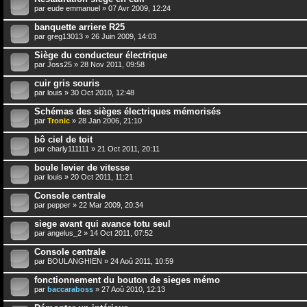
par
eude emmanuel
» 07 Avr 2009, 12:24
banquette arriere R25
par
greg13013
» 26 Juin 2009, 14:03
Siège du conducteur électrique
par
Joss25
» 28 Nov 2011, 09:58
cuir gris souris
par
louis
» 30 Oct 2010, 12:48
Schémas des sièges électriques mémorisés
par
Tronic
» 28 Jan 2006, 21:10
bô ciel de toit
par
charly111111
» 21 Oct 2011, 20:11
boule levier de vitesse
par
louis
» 20 Oct 2011, 11:21
Console centrale
par
pepper
» 22 Mar 2009, 20:34
siege avant qui avance totu seul
par
angelus_2
» 14 Oct 2011, 07:52
Console centrale
par
BOULANGHIEN
» 24 Aoû 2011, 10:59
fonctionnement du bouton de sieges mémo
par
baccaraboss
» 27 Aoû 2010, 12:13