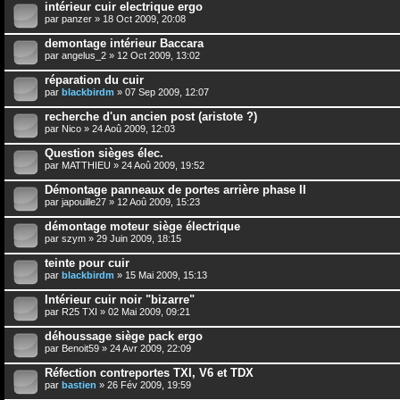
intérieur cuir electrique ergo
par
panzer
» 18 Oct 2009, 20:08
demontage intérieur Baccara
par
angelus_2
» 12 Oct 2009, 13:02
réparation du cuir
par
blackbirdm
» 07 Sep 2009, 12:07
recherche d'un ancien post (aristote ?)
par
Nico
» 24 Aoû 2009, 12:03
Question sièges élec.
par
MATTHIEU
» 24 Aoû 2009, 19:52
Démontage panneaux de portes arrière phase II
par
japouille27
» 12 Aoû 2009, 15:23
démontage moteur siège électrique
par
szym
» 29 Juin 2009, 18:15
teinte pour cuir
par
blackbirdm
» 15 Mai 2009, 15:13
Intérieur cuir noir "bizarre"
par
R25 TXI
» 02 Mai 2009, 09:21
déhoussage siège pack ergo
par
Benoit59
» 24 Avr 2009, 22:09
Réfection contreportes TXI, V6 et TDX
par
bastien
» 26 Fév 2009, 19:59