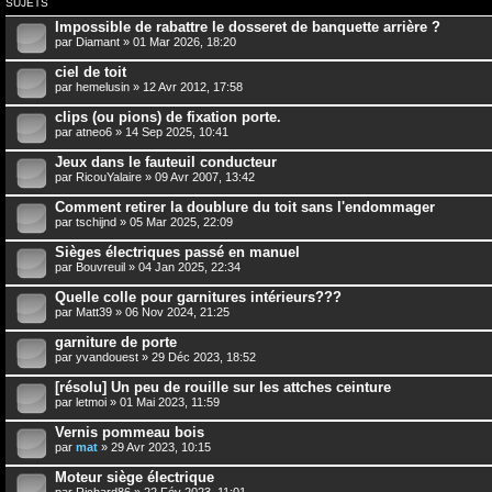
SUJETS
Impossible de rabattre le dosseret de banquette arrière ?
par
Diamant
» 01 Mar 2026, 18:20
ciel de toit
par
hemelusin
» 12 Avr 2012, 17:58
clips (ou pions) de fixation porte.
par
atneo6
» 14 Sep 2025, 10:41
Jeux dans le fauteuil conducteur
par
RicouYalaire
» 09 Avr 2007, 13:42
Comment retirer la doublure du toit sans l'endommager
par
tschijnd
» 05 Mar 2025, 22:09
Sièges électriques passé en manuel
par
Bouvreuil
» 04 Jan 2025, 22:34
Quelle colle pour garnitures intérieurs???
par
Matt39
» 06 Nov 2024, 21:25
garniture de porte
par
yvandouest
» 29 Déc 2023, 18:52
[résolu] Un peu de rouille sur les attches ceinture
par
letmoi
» 01 Mai 2023, 11:59
Vernis pommeau bois
par
mat
» 29 Avr 2023, 10:15
Moteur siège électrique
par
Richard86
» 22 Fév 2023, 11:01