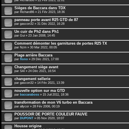
Sièges de Baccara dans TDX
par
Richard86
» 21 Fév 2023, 18:36
panneau porte avant R25 GTD de 87
par
gascon32
» 31 Déc 2022, 16:28
Un cuir de Ph2 dans Ph1
par
Gui
» 23 Jan 2008, 14:45
Comment démonter les garnitures de portes R25 TX
par
Nzm
» 30 Mar 2022, 00:05
Plage arrière Baccara
par
flono
» 29 Déc 2021, 17:00
Changement siège avant
par
SAI
» 24 Déc 2021, 16:54
changement sellerie
par
gascon32
» 14 Fév 2021, 13:39
nouvelle option sur ma GTD
par
baccaraboss
» 15 Juil 2011, 18:36
transformation de mon V6 turbo en Baccara
par
allycor
» 28 Fév 2006, 00:19
POUSSOIR DE PORTE COULEUR FAUVE
par
DUPONT
» 05 Nov 2020, 18:07
Housse origine