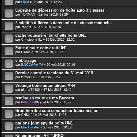
par
ODM
» 03 Juin 2019, 18:23
Capsule de dépression de boîte auto 3 vitesses
par
TDXMAN
» 19 Juin 2019, 19:29
2 additifs différents dans boîte de vitesse manuelle
par
Yann
» 15 Sep 2018, 14:20
cache poussière fourchette boîte UN1
par
Christophe 51
» 15 Déc 2018, 12:32
Fuite d'huile côté droit UN1
par
EAime
» 28 Sep 2018, 10:32
embrayage
par
BACCARA 74
» 20 Aoû 2018, 20:14
Dernier contrôle tecnique du 31 mai 2018
par
letmoi
» 01 Juin 2018, 12:25
Vidange boîte automatique AR4
par
pierrot80400
» 17 Mai 2018, 10:42
remise en route de ma Baccara
par
ludomax06
» 24 Nov 2017, 11:27
Bruit horrible coté conducteur transmission
par
CHML94
» 28 Mar 2016, 11:27
parlons joint spy de boîte UN1
par
blackbirdm
» 06 Fév 2015, 20:12
Kit embrayage V6 TURBO