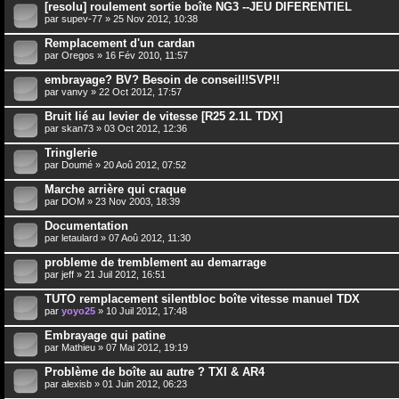
[resolu] roulement sortie boîte NG3 --JEU DIFERENTIEL
par
supev-77
» 25 Nov 2012, 10:38
Remplacement d'un cardan
par
Oregos
» 16 Fév 2010, 11:57
embrayage? BV? Besoin de conseil!!SVP!!
par
vanvy
» 22 Oct 2012, 17:57
Bruit lié au levier de vitesse [R25 2.1L TDX]
par skan73 » 03 Oct 2012, 12:36
Tringlerie
par
Doumé
» 20 Aoû 2012, 07:52
Marche arrière qui craque
par
DOM
» 23 Nov 2003, 18:39
Documentation
par
letaulard
» 07 Aoû 2012, 11:30
probleme de tremblement au demarrage
par
jeff
» 21 Juil 2012, 16:51
TUTO remplacement silentbloc boîte vitesse manuel TDX
par
yoyo25
» 10 Juil 2012, 17:48
Embrayage qui patine
par
Mathieu
» 07 Mai 2012, 19:19
Problème de boîte au autre ? TXI & AR4
par
alexisb
» 01 Juin 2012, 06:23