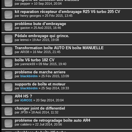
par
pepper
» 10 Sep 2014, 20:04
kit reparation récepteur d'embrayage R25 V6 turbo 205 CV
par
henry georges
» 25 Fév 2015, 13:45
problème bute d’embrayage
par
gaston
» 25 Aoû 2015, 16:46
Pédale embrayage qui grince.
par
letmoi
» 19 Avr 2015, 19:08
Transformation boîte AUTO EN boîte MANUELLE
par
ARI38
» 16 Mar 2015, 21:45
boîte V6 turbo 182 CV
par
yannick69
» 09 Mar 2015, 19:40
probleme de marche arriere
par
blackbirdm
» 25 Fév 2015, 13:09
supports de boîte et moteur
par
blackbirdm
» 25 Sep 2014, 19:33
AR4 HS ?
par
iGRO31
» 20 Sep 2014, 20:04
changer joint de differentiel
par
JP39
» 18 Aoû 2014, 11:32
probleme de retrogradage boîte auto AR4
par
calidero
» 22 Juil 2014, 20:56