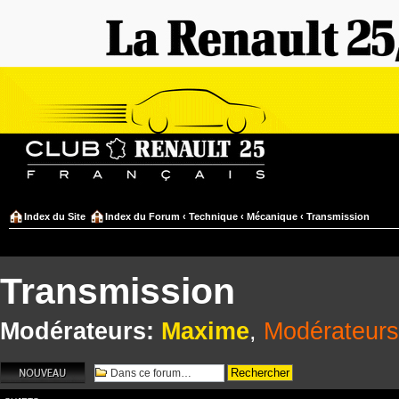
Index du Site
Index du Forum
‹
Technique
‹
Mécanique
‹
Transmission
Transmission
Modérateurs:
Maxime
,
Modérateurs
Écrire un nouveau
sujet