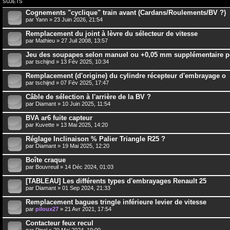
SUJETS
Cognements "cyclique" train avant (Cardans/Roulements/BV ?)
par
Yann
» 23 Juin 2026, 21:54
Remplacement du joint à lèvre du sélecteur de vitesse
par
Mathieu
» 27 Juil 2008, 13:57
Jeu des soupapes selon manuel ou +0,05 mm supplémentaire 
par
tschijnd
» 13 Fév 2025, 10:34
Remplacement (d'origine) du cylindre récepteur d'embrayage o
par
tschijnd
» 07 Fév 2025, 17:47
Câble de sélection à l'arrière de la BV ?
par
Diamant
» 10 Juin 2025, 11:54
BVA ar6 fuite capteur
par
Kuvette
» 13 Mai 2025, 14:20
Réglage Inclinaison % Palier Triangle R25 ?
par
Diamant
» 19 Mai 2025, 12:20
Boîte craque
par
Bouvreuil
» 14 Déc 2024, 01:03
[TABLEAU] Les différents types d'embrayages Renault 25
par
Diamant
» 01 Sep 2024, 21:33
Remplacement bagues tringle inférieure levier de vitesse
par
piloux27
» 21 Avr 2021, 17:54
Contacteur feux recul
par
Pinel
» 29 Mai 2024, 19:00