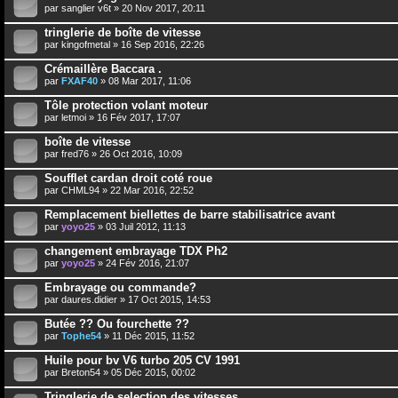
par
sanglier v6t
» 20 Nov 2017, 20:11
tringlerie de boîte de vitesse
par
kingofmetal
» 16 Sep 2016, 22:26
Crémaillère Baccara .
par
FXAF40
» 08 Mar 2017, 11:06
Tôle protection volant moteur
par
letmoi
» 16 Fév 2017, 17:07
boîte de vitesse
par
fred76
» 26 Oct 2016, 10:09
Soufflet cardan droit coté roue
par
CHML94
» 22 Mar 2016, 22:52
Remplacement biellettes de barre stabilisatrice avant
par
yoyo25
» 03 Juil 2012, 11:13
changement embrayage TDX Ph2
par
yoyo25
» 24 Fév 2016, 21:07
Embrayage ou commande?
par
daures.didier
» 17 Oct 2015, 14:53
Butée ?? Ou fourchette ??
par
Tophe54
» 11 Déc 2015, 11:52
Huile pour bv V6 turbo 205 CV 1991
par
Breton54
» 05 Déc 2015, 00:02
Tringlerie de selection des vitesses