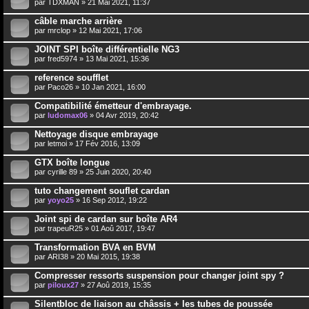
par
TDXMAN
» 21 Mai 2021, 11:37
câble marche arrière
par
mrclop
» 12 Mai 2021, 17:06
JOINT SPI boîte différentielle NG3
par
fred5974
» 13 Mai 2021, 15:36
reference soufflet
par
Paco26
» 10 Jan 2021, 16:00
Compatibilité émetteur d'embrayage.
par
ludomax06
» 04 Avr 2019, 20:42
Nettoyage disque embrayage
par
letmoi
» 17 Fév 2016, 13:09
GTX boîte longue
par
cyrille 89
» 25 Juin 2020, 20:40
tuto changement souflet cardan
par
yoyo25
» 16 Sep 2012, 19:22
Joint spi de cardan sur boîte AR4
par
trapeuR25
» 01 Aoû 2017, 19:47
Transformation BVA en BVM
par
ARI38
» 20 Mai 2015, 19:38
Compresser ressorts suspension pour changer joint spy ?
par
piloux27
» 27 Aoû 2019, 15:35
Silentbloc de liaison au châssis + les tubes de poussée