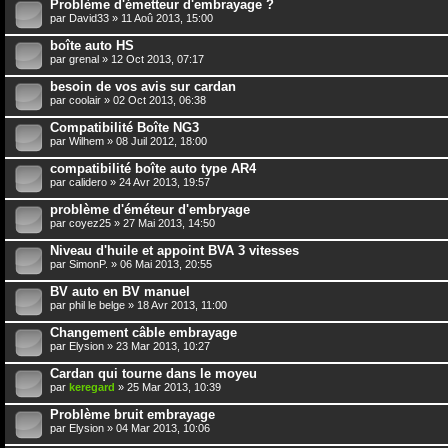
Problème d'émetteur d'embrayage ?
par
David33
» 11 Aoû 2013, 15:00
boîte auto HS
par
grenal
» 12 Oct 2013, 07:17
besoin de vos avis sur cardan
par
coolair
» 02 Oct 2013, 06:38
Compatibilité Boîte NG3
par
Wilhem
» 08 Juil 2012, 18:00
compatibilité boîte auto type AR4
par
calidero
» 24 Avr 2013, 19:57
problème d'éméteur d'embryage
par
coyez25
» 27 Mai 2013, 14:50
Niveau d'huile et appoint BVA 3 vitesses
par
SimonP.
» 06 Mai 2013, 20:55
BV auto en BV manuel
par
phil le belge
» 18 Avr 2013, 11:00
Changement câble embrayage
par
Elysion
» 23 Mar 2013, 10:27
Cardan qui tourne dans le moyeu
par
keregard
» 25 Mar 2013, 10:39
Problème bruit embrayage
par
Elysion
» 04 Mar 2013, 10:06