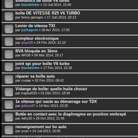
silenblocs de boîte V6 turbo
par
blackbirdm
» 13 Juil 2014, 15:40
boîte DE VITESSE R25 V6 TURBO
par
henry georges
» 17 Juin 2014, 20:13
Levier de vitesse TXI
par
pythagore
» 26 Avr 2014, 17:55
compteur electronique
par
yoyo25
» 24 Fév 2014, 21:10
BVA bloquée en 3ème
par
ARI38
» 06 Mar 2014, 18:17
joint spi pour boîte V6 turbo
par
blackbirdm
» 17 Fév 2014, 22:26
réparer sa boîte auto
par
coolair
» 02 Fév 2014, 08:42
Vidange de boîte: quelle huile choisir
par
trapeuR25
» 01 Déc 2013, 18:34
1e vitesse qui saute au démarrage sur TDX
par
piloux27
» 14 Nov 2013, 23:25
Butée en contact avec le diaphragme en position embrayé
par
Adry25
» 29 Oct 2013, 21:45
renseignement sur bv auto
par
yvan
» 24 Juil 2013, 18:05