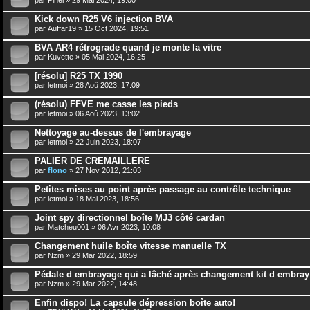
Kick down R25 V6 injection BVA
par
Auffar19
» 15 Oct 2024, 19:51
BVA AR4 rétrograde quand je monte la vitre
par
Kuvette
» 05 Mai 2024, 16:25
[résolu] R25 TX 1990
par
letmoi
» 28 Aoû 2023, 17:09
(résolu) FFVE me casse les pieds
par
letmoi
» 06 Aoû 2023, 13:02
Nettoyage au-dessus de l'embrayage
par
letmoi
» 22 Juin 2023, 18:07
PALIER DE CREMAILLERE
par
flono
» 27 Nov 2012, 21:03
Petites mises au point après passage au contrôle technique
par
letmoi
» 18 Mai 2023, 18:56
Joint spy directionnel boîte MJ3 côté cardan
par
Matcheu001
» 06 Avr 2023, 10:08
Changement huile boîte vitesse manuelle TX
par
Nzm
» 29 Mar 2022, 18:59
Pédale d embrayage qui a lâché après changement kit d embray
par
Nzm
» 29 Mar 2022, 14:48
Enfin dispo! La capsule dépression boîte auto!