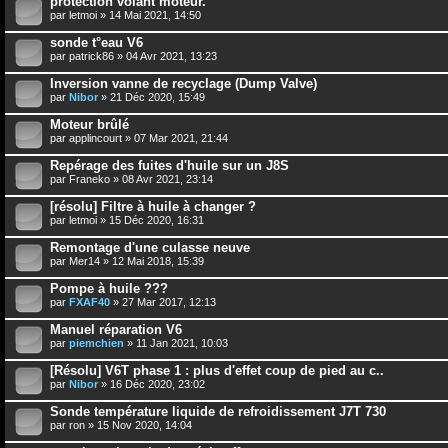
protection volant moteur.
par
letmoi
» 14 Mai 2021, 14:50
sonde t°eau V6
par
patrick86
» 04 Avr 2021, 13:23
Inversion vanne de recyclage (Dump Valve)
par
Nibor
» 21 Déc 2020, 15:49
Moteur brûlé
par
applincourt
» 07 Mar 2021, 21:44
Repérage des fuites d'huile sur un J8S
par
Franeko
» 08 Avr 2021, 23:14
[résolu] Filtre à huile à changer ?
par
letmoi
» 15 Déc 2020, 16:31
Remontage d'une culasse neuve
par
Mer14
» 12 Mai 2018, 15:39
Pompe à huile ???
par
FXAF40
» 27 Mar 2017, 12:13
Manuel réparation V6
par
piemchien
» 11 Jan 2021, 10:03
[Résolu] V6T phase 1 : plus d'effet coup de pied au c..
par
Nibor
» 16 Déc 2020, 23:02
Sonde température liquide de refroidissement J7T 730
par
ron
» 15 Nov 2020, 14:04