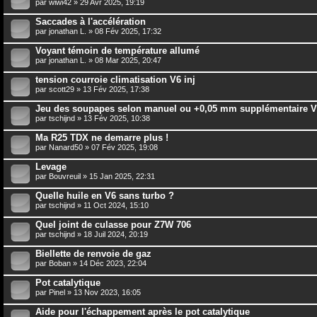
par
wiwi42
» 29 Avr 2025, 19:19
Saccades à l'accélération
par
jonathan L.
» 08 Fév 2025, 17:32
Voyant témoin de température allumé
par
jonathan L.
» 08 Mar 2025, 20:47
tension courroie climatisation V6 inj
par
scott29
» 13 Fév 2025, 17:38
Jeu des soupapes selon manuel ou +0,05 mm supplémentaire 
par
tschijnd
» 13 Fév 2025, 10:38
Ma R25 TDX ne demarre plus !
par
Nanard50
» 07 Fév 2025, 19:08
Levage
par
Bouvreuil
» 15 Jan 2025, 22:31
Quelle huile en V6 sans turbo ?
par
tschijnd
» 11 Oct 2024, 15:10
Quel joint de culasse pour Z7W 706
par
tschijnd
» 18 Juil 2024, 20:19
Biellette de renvoie de gaz
par
Boban
» 14 Déc 2023, 22:04
Pot catalytique
par
Pinel
» 13 Nov 2023, 16:05
Aide pour l'échappement après le pot catalytique