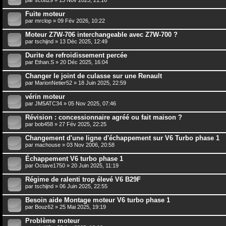
Fuite moteur
par
mrclop
» 09 Fév 2026, 10:22
Moteur Z7W-706 interchangeable avec Z7W-700 ?
par
tschijnd
» 13 Déc 2025, 12:49
Durite de refroidissement percée
par
Ethan.S
» 20 Déc 2025, 16:04
Changer le joint de culasse sur une Renault
par
MarionNetier52
» 18 Juin 2025, 22:59
vérin moteur
par
JM5ATC34
» 05 Nov 2025, 07:46
Révision : concessionnaire agréé ou fait maison ?
par
bob458
» 27 Fév 2025, 22:25
Changement d'une ligne d'échappement sur V6 Turbo phase 1
par
machouse
» 03 Nov 2006, 20:58
Échappement V6 turbo phase 1
par
Octave1750
» 20 Juin 2025, 11:19
Régime de ralenti trop élevé V6 B29F
par
tschijnd
» 06 Juin 2025, 22:55
Besoin aide Montage moteur V6 turbo phase 1
par
Bouz62
» 25 Mai 2025, 19:19
Problème moteur