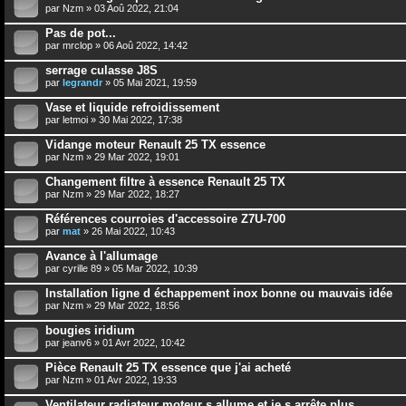
par
Nzm
» 03 Aoû 2022, 21:04
Pas de pot...
par
mrclop
» 06 Aoû 2022, 14:42
serrage culasse J8S
par
legrandr
» 05 Mai 2021, 19:59
Vase et liquide refroidissement
par
letmoi
» 30 Mai 2022, 17:38
Vidange moteur Renault 25 TX essence
par
Nzm
» 29 Mar 2022, 19:01
Changement filtre à essence Renault 25 TX
par
Nzm
» 29 Mar 2022, 18:27
Références courroies d'accessoire Z7U-700
par
mat
» 26 Mai 2022, 10:43
Avance à l'allumage
par
cyrille 89
» 05 Mar 2022, 10:39
Installation ligne d échappement inox bonne ou mauvais idée
par
Nzm
» 29 Mar 2022, 18:56
bougies iridium
par
jeanv6
» 01 Avr 2022, 10:42
Pièce Renault 25 TX essence que j'ai acheté
par
Nzm
» 01 Avr 2022, 19:33
Ventilateur radiateur moteur s allume et je s arrête plus