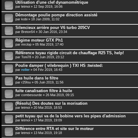
Utilisation d'une clef dynamométrique
par
letmoi
» 12 Sep 2019, 16:06
Démontage poulie pompe direction assisté
par
kobi
» 18 Jan 2009, 11:02
Silencieux arrière pour V6 turbo 205CV
par
Breton54
» 30 Jan 2016, 23:34
Régime moteur GTX Ph1
par
mrclop
» 05 Mai 2019, 17:40
Référence tuyau rigide circuit de chauffage R25 TS, help!
par
Toni78
» 20 Juin 2019, 23:12
Poulie damper ( vilebrequin ) TXI HS :twisted:
par
roller
» 04 Fév 2019, 16:43
Pas huile dans le filtre
par
r25fou
» 05 Juin 2019, 11:56
fuite canalisation filtre à huile
par
combesourde
» 26 Mai 2019, 09:15
(Résolu) Des doutes sur la morisation
par
letmoi
» 20 Mai 2019, 18:53
petit tuyau qui va de la bobine vers les pipes d'admission
par
letmoi
» 17 Mai 2019, 19:09
Différence entre RTA et site sur le moteur
par
letmoi
» 13 Mai 2019, 19:18