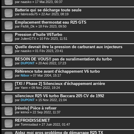
par
naasko
» 17 Mai 2023, 00:37
Batterie qui se décharge toute seule
par
fabricedu75
» 22 Avr 2023, 08:19
Emplacement thermostat eau R25 GTS
par
Flo56_Dk
» 18 Fév 2023, 09:50
Pression d’huile V6Turbo
par
JulienGTX
» 10 Fév 2023, 11:51
Quelle devrait être la pression de carburant aux injecteurs
par
naasko
» 01 Fév 2023, 23:41
BESOIN DE VOUS!! pas de suralimentation du turbo
par
DUPONT
» 20 Aoû 2022, 17:23
Référence tube avant d'échappement V6 turbo
par
Nibor
» 07 Mar 2004, 15:17
[TXI / Phase 2] Silencieux d'échappement arrière
par
Yann
» 09 Nov 2022, 19:24
silencieux R25 V6 turbo Baccara 205 CV de 1992
par
DUPONT
» 15 Nov 2022, 21:04
[résolu] Pièce à refixer
par
letmoi
» 22 Sep 2022, 11:37
REFROIDISSEMET
par
Tomroudaut
» 27 Juin 2022, 01:47
Aidez moi gros problème de démarrage R25 TX