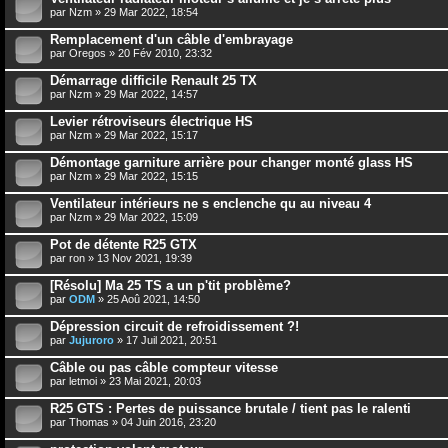
par
Nzm
» 29 Mar 2022, 18:54
Remplacement d'un câble d'embrayage
par
Oregos
» 20 Fév 2010, 23:32
Démarrage difficile Renault 25 TX
par
Nzm
» 29 Mar 2022, 14:57
Levier rétroviseurs électrique HS
par
Nzm
» 29 Mar 2022, 15:17
Démontage garniture arrière pour changer monté glass HS
par
Nzm
» 29 Mar 2022, 15:15
Ventilateur intérieurs ne s enclenche qu au niveau 4
par
Nzm
» 29 Mar 2022, 15:09
Pot de détente R25 GTX
par
ron
» 13 Nov 2021, 19:39
[Résolu] Ma 25 TS a un p'tit problème?
par
ODM
» 25 Aoû 2021, 14:50
Dépression circuit de refroidissement ?!
par
Jujuroro
» 17 Juil 2021, 20:51
Câble ou pas câble compteur vitesse
par
letmoi
» 23 Mai 2021, 20:03
R25 GTS : Pertes de puissance brutale / tient pas le ralenti
par
Thomas
» 04 Juin 2016, 23:20