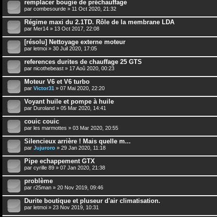
remplacer bougie de préchauffage
par
combesourde
» 11 Oct 2020, 21:32
Régime maxi du 2.1TD. Rôle de la membrane LDA
par
Mer14
» 13 Oct 2017, 22:08
[résolu] Nettoyage externe moteur
par
letmoi
» 30 Juil 2020, 17:05
references durites de chauffage 25 GTS
par
nicothebeast
» 17 Aoû 2020, 00:23
Moteur V6 et V6 turbo
par
Victor31
» 07 Mai 2020, 22:20
Voyant huile et pompe à huile
par
Duroland
» 05 Mar 2020, 14:41
couic couic
par
les marmottes
» 03 Mar 2020, 20:55
Silencieux arrière ! Mais quelle m...
par
Jujuroro
» 29 Jan 2020, 11:18
Pipe echappement GTX
par
cyrille 89
» 07 Jan 2020, 21:38
problème
par
r25man
» 20 Nov 2019, 09:46
Durite boutique et pluseur d'air climatisation.
par
letmoi
» 23 Nov 2019, 10:31