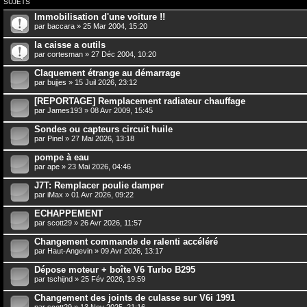
SUJETS
Immobilisation d'une voiture !!
par
baccara
» 25 Mar 2004, 15:20
la caisse a outils
par
cortesman
» 27 Déc 2004, 10:20
Claquement étrange au démarrage
par
bujjes
» 15 Juil 2026, 23:12
[REPORTAGE] Remplacement radiateur chauffage
par
James193
» 08 Avr 2009, 15:45
Sondes ou capteurs circuit huile
par
Pinel
» 27 Mai 2026, 13:18
pompe à eau
par
ape
» 23 Mai 2026, 04:46
J7T: Remplacer poulie damper
par
iMax
» 01 Avr 2026, 09:22
ECHAPPEMENT
par
scott29
» 26 Avr 2026, 11:57
Changement commande de ralenti accéléré
par
Haut-Angevin
» 09 Avr 2026, 13:17
Dépose moteur + boîte V6 Turbo B295
par
tschijnd
» 25 Fév 2026, 19:59
Changement des joints de culasse sur V6i 1991
par
scott29
» 13 Nov 2025, 21:16