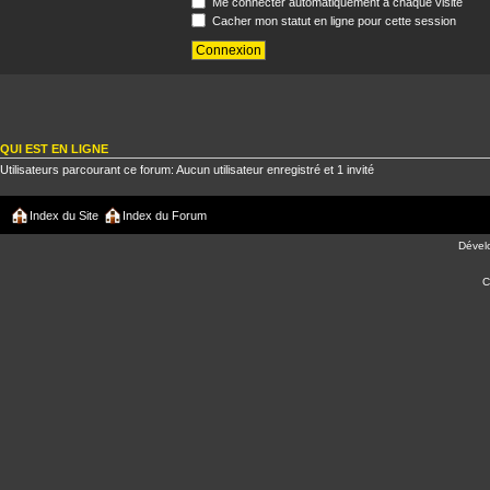
Me connecter automatiquement à chaque visite
Cacher mon statut en ligne pour cette session
QUI EST EN LIGNE
Utilisateurs parcourant ce forum: Aucun utilisateur enregistré et 1 invité
Index du Site
Index du Forum
Dével
C