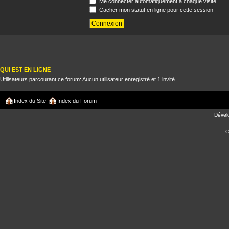
Me connecter automatiquement à chaque visite
Cacher mon statut en ligne pour cette session
QUI EST EN LIGNE
Utilisateurs parcourant ce forum: Aucun utilisateur enregistré et 1 invité
Index du Site
Index du Forum
Dével
C