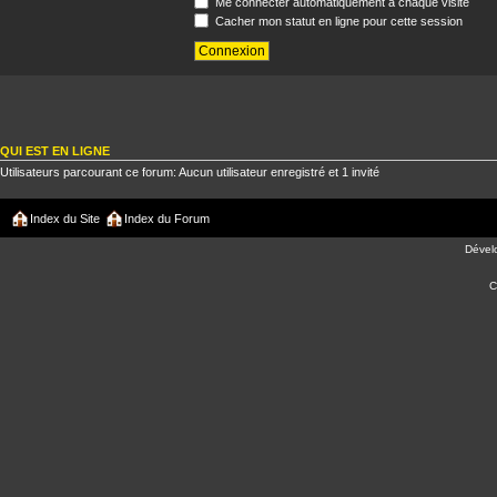
Me connecter automatiquement à chaque visite
Cacher mon statut en ligne pour cette session
QUI EST EN LIGNE
Utilisateurs parcourant ce forum: Aucun utilisateur enregistré et 1 invité
Index du Site
Index du Forum
Dével
C