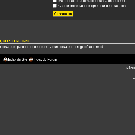
Me connecter automatiquement à chaque visite
Cacher mon statut en ligne pour cette session
QUI EST EN LIGNE
Utilisateurs parcourant ce forum: Aucun utilisateur enregistré et 1 invité
Index du Site
Index du Forum
Dével
C