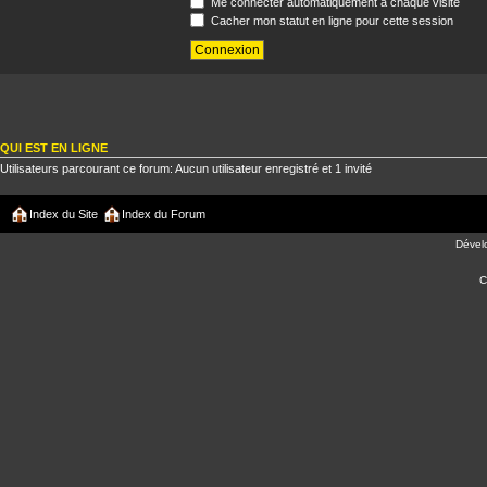
Me connecter automatiquement à chaque visite
Cacher mon statut en ligne pour cette session
QUI EST EN LIGNE
Utilisateurs parcourant ce forum: Aucun utilisateur enregistré et 1 invité
Index du Site
Index du Forum
Dével
C