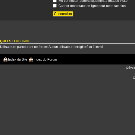
Me connecter automatiquement à chaque visite
Cacher mon statut en ligne pour cette session
QUI EST EN LIGNE
Utilisateurs parcourant ce forum: Aucun utilisateur enregistré et 1 invité
Index du Site
Index du Forum
Dével
C