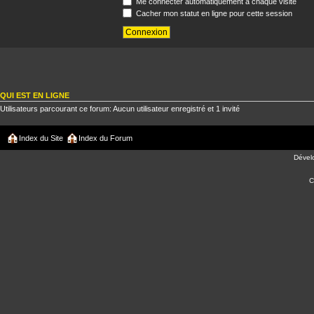
Me connecter automatiquement à chaque visite
Cacher mon statut en ligne pour cette session
QUI EST EN LIGNE
Utilisateurs parcourant ce forum: Aucun utilisateur enregistré et 1 invité
Index du Site
Index du Forum
Dével
C