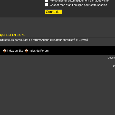
Me connecter automatiquement à chaque visite
Cacher mon statut en ligne pour cette session
QUI EST EN LIGNE
Utilisateurs parcourant ce forum: Aucun utilisateur enregistré et 1 invité
Index du Site
Index du Forum
Dével
C