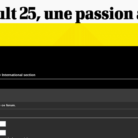
‹
International section
e ce forum.