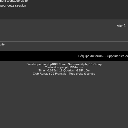
ent à chaque visite
 pour cette session
Aller à:
vité
L’équipe du forum
•
Supprimer les c
Développé par
phpBB
® Forum Software © phpBB Group
Traduction par
phpBB-fr.com
Time : 0.075s | 13 Queries | GZIP : On
Club Renault 25 Français - Tous droits réservés