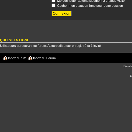
Me connecter automatiquement à chaque visite
Cacher mon statut en ligne pour cette session
QUI EST EN LIGNE
Utilisateurs parcourant ce forum: Aucun utilisateur enregistré et 1 invité
Index du Site
Index du Forum
Dével
C