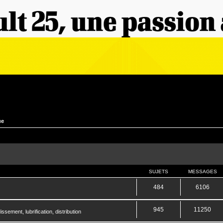
ue
SUJETS
MESSAGES
484
6106
945
11250
sement, lubrification, distribution