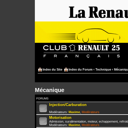
Index du Site
Index du Forum
‹
Technique
‹
Mécaniq
Mécanique
FORUMS
Injection/Carburation
Modérateurs:
Maxime
,
Modérateurs
Motorisation
Admission, suralimentation, moteur, echappement, refroidis
Modérateurs:
Maxime
,
Modérateurs