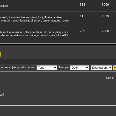
338
3969
ardan)
415
4539
stab, tirant de chasse, silentbloc), Trains arrière
 (ressort, amortisseur), direction, pneumatiques, roues
256
2380
ation), Frein arrière (étrier, tambour, disques, plaquettes,
cylindre, assistance au freinage, frein à main, bloc ABS
cher les sujets postés depuis:
Trier par
Aller à:
vité