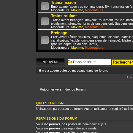
Transmission
Embrayage (avec ses commandes), BV, transmission (c
Modérateurs:
Maxime
,
Modérateurs
Trains roulant
Trains avant (triangles, moyeux, roulement, rotules, barre 
(roulement, silentbloc, bras de suspension), Suspensions
Modérateurs:
Maxime
,
Modérateurs
Freinage
Frein avant (étrier, flexibles, plaquettes, disques, canalis
canalisation, flexible, compensateur de freinage), Maitre 
(pas les capteurs ou calculateur)
Modérateurs:
Maxime
,
Modérateurs
Écrire un nouveau
sujet
Il n’y a aucun sujet ou message dans ce forum.
Affi
Retourner vers Index du Forum
QUI EST EN LIGNE
Utilisateurs parcourant ce forum: Aucun utilisateur enregistré et 1 in
PERMISSIONS DU FORUM
Vous
ne pouvez pas
poster de nouveaux sujets
Vous
ne pouvez pas
répondre aux sujets
Vous
ne pouvez pas
éditer vos messages