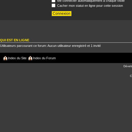
Me connecter automatiquement à chaque visite
Cacher mon statut en ligne pour cette session
QUI EST EN LIGNE
Utilisateurs parcourant ce forum: Aucun utilisateur enregistré et 1 invité
Index du Site
Index du Forum
Dével
C