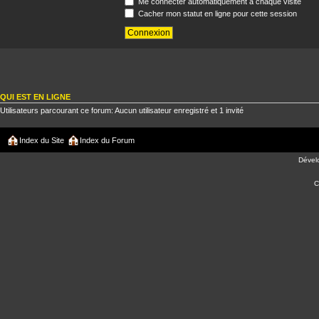
Me connecter automatiquement à chaque visite
Cacher mon statut en ligne pour cette session
QUI EST EN LIGNE
Utilisateurs parcourant ce forum: Aucun utilisateur enregistré et 1 invité
Index du Site
Index du Forum
Dével
C