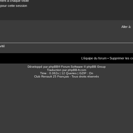
ent à chaque visite
 pour cette session
Aller à:
vité
L’équipe du forum
•
Supprimer les c
Développé par
phpBB
® Forum Software © phpBB Group
Traduction par
phpBB-fr.com
Time : 0.062s | 12 Queries | GZIP : On
Club Renault 25 Français - Tous droits réservés