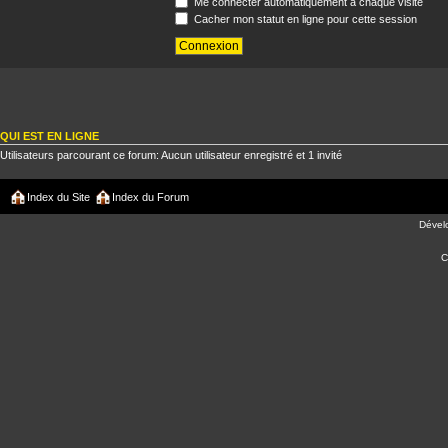
Me connecter automatiquement à chaque visite
Cacher mon statut en ligne pour cette session
QUI EST EN LIGNE
Utilisateurs parcourant ce forum: Aucun utilisateur enregistré et 1 invité
Index du Site
Index du Forum
Dével
C