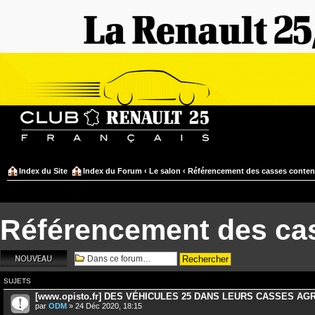
Index du Site
Index du Forum
‹
Le salon
‹
Référencement des casses conten
Référencement des ca
Écrire un nouveau
sujet
SUJETS
[www.opisto.fr] DES VÉHICULES 25 DANS LEURS CASSES A
par
ODM
» 24 Déc 2020, 18:15