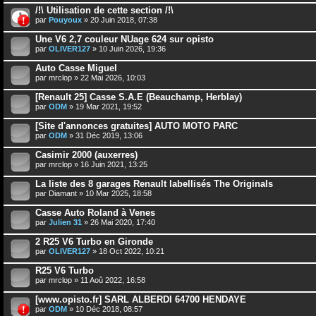
/!\ Utilisation de cette section /!\
par
Pouyoux
» 20 Juin 2018, 07:38
Une V6 2,7 couleur NUage 624 sur opisto
par
OLIVER127
» 10 Juin 2026, 19:36
Auto Casse Miguel
par
mrclop
» 22 Mai 2026, 10:03
[Renault 25] Casse S.A.E (Beauchamp, Herblay)
par
ODM
» 19 Mar 2021, 19:52
[Site d'annonces gratuites] AUTO MOTO PARC
par
ODM
» 31 Déc 2019, 13:06
Casimir 2000 (auxerres)
par
mrclop
» 16 Juin 2021, 13:25
La liste des 8 garages Renault labellisés The Originals
par
Diamant
» 10 Mar 2025, 18:58
Casse Auto Roland à Venes
par
Julien 31
» 26 Mai 2020, 17:40
2 R25 V6 Turbo en Gironde
par
OLIVER127
» 18 Oct 2022, 10:21
R25 V6 Turbo
par
mrclop
» 11 Aoû 2022, 16:58
[www.opisto.fr] SARL ALBERDI 64700 HENDAYE
par
ODM
» 10 Déc 2018, 08:57