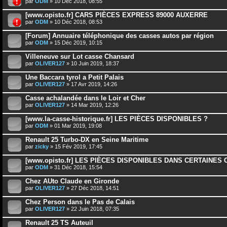
par
ODM
» 10 Déc 2018, 08:55
[www.opisto.fr] CARS PIÈCES EXPRESS 89000 AUXERRE
par
ODM
» 10 Déc 2018, 08:53
[Forum] Annuaire téléphonique des casses autos par région
par
ODM
» 15 Déc 2019, 10:15
Villeneuve sur Lot casse Chansard
par
OLIVER127
» 10 Juin 2019, 18:37
Une Baccara tyrol a Petit Palais
par
OLIVER127
» 17 Avr 2019, 14:26
Casse achalandée dans le Loir et Cher
par
OLIVER127
» 14 Mar 2019, 12:26
[www.la-casse-historique.fr] LES PIÈCES DISPONIBLES ?
par
ODM
» 01 Mar 2019, 19:08
Renault 25 Turbo-DX en Seine Maritime
par
zicky
» 15 Fév 2019, 17:45
[www.opisto.fr] LES PIÈCES DISPONIBLES DANS CERTAINES
par
ODM
» 31 Déc 2018, 15:54
Chez AUto Claude en Gironde
par
OLIVER127
» 27 Déc 2018, 14:51
Chez Person dans le Pas de Calais
par
OLIVER127
» 22 Juin 2018, 07:35
Renault 25 TS Auteuil