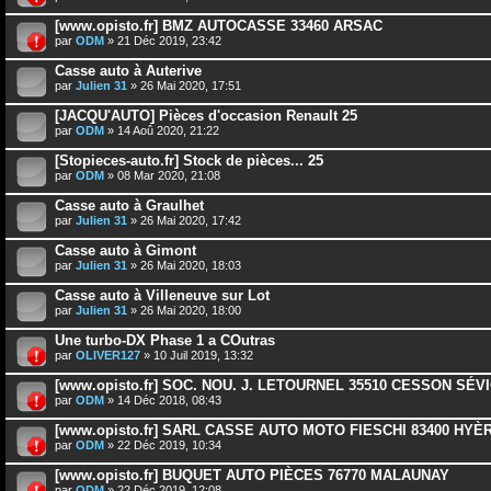
[www.opisto.fr] BMZ AUTOCASSE 33460 ARSAC
par
ODM
» 21 Déc 2019, 23:42
Casse auto à Auterive
par
Julien 31
» 26 Mai 2020, 17:51
[JACQU'AUTO] Pièces d'occasion Renault 25
par
ODM
» 14 Aoû 2020, 21:22
[Stopieces-auto.fr] Stock de pièces... 25
par
ODM
» 08 Mar 2020, 21:08
Casse auto à Graulhet
par
Julien 31
» 26 Mai 2020, 17:42
Casse auto à Gimont
par
Julien 31
» 26 Mai 2020, 18:03
Casse auto à Villeneuve sur Lot
par
Julien 31
» 26 Mai 2020, 18:00
Une turbo-DX Phase 1 a COutras
par
OLIVER127
» 10 Juil 2019, 13:32
[www.opisto.fr] SOC. NOU. J. LETOURNEL 35510 CESSON SÉV
par
ODM
» 14 Déc 2018, 08:43
[www.opisto.fr] SARL CASSE AUTO MOTO FIESCHI 83400 HYÈ
par
ODM
» 22 Déc 2019, 10:34
[www.opisto.fr] BUQUET AUTO PIÈCES 76770 MALAUNAY
par
ODM
» 22 Déc 2019, 12:08