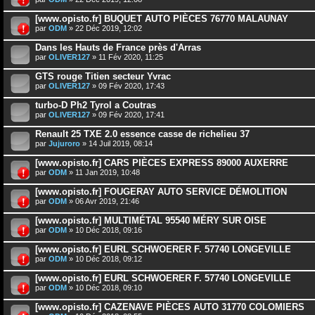
[www.opisto.fr] BUQUET AUTO PIÈCES 76770 MALAUNAY
par
ODM
» 22 Déc 2019, 12:02
Dans les Hauts de France près d'Arras
par
OLIVER127
» 11 Fév 2020, 11:25
GTS rouge Titien secteur Yvrac
par
OLIVER127
» 09 Fév 2020, 17:43
turbo-D Ph2 Tyrol a Coutras
par
OLIVER127
» 09 Fév 2020, 17:41
Renault 25 TXE 2.0 essence casse de richelieu 37
par
Jujuroro
» 14 Juil 2019, 08:14
[www.opisto.fr] CARS PIÈCES EXPRESS 89000 AUXERRE
par
ODM
» 11 Jan 2019, 10:48
[www.opisto.fr] FOUGERAY AUTO SERVICE DÉMOLITION
par
ODM
» 06 Avr 2019, 21:46
[www.opisto.fr] MULTIMÉTAL 95540 MÉRY SUR OISE
par
ODM
» 10 Déc 2018, 09:16
[www.opisto.fr] EURL SCHWOERER F. 57740 LONGEVILLE
par
ODM
» 10 Déc 2018, 09:12
[www.opisto.fr] EURL SCHWOERER F. 57740 LONGEVILLE
par
ODM
» 10 Déc 2018, 09:10
[www.opisto.fr] CAZENAVE PIÈCES AUTO 31770 COLOMIERS