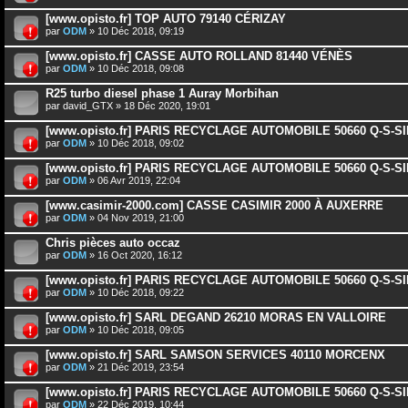
[www.opisto.fr] TOP AUTO 79140 CÉRIZAY
par
ODM
» 10 Déc 2018, 09:19
[www.opisto.fr] CASSE AUTO ROLLAND 81440 VÉNÈS
par
ODM
» 10 Déc 2018, 09:08
R25 turbo diesel phase 1 Auray Morbihan
par
david_GTX
» 18 Déc 2020, 19:01
[www.opisto.fr] PARIS RECYCLAGE AUTOMOBILE 50660 Q-S-S
par
ODM
» 10 Déc 2018, 09:02
[www.opisto.fr] PARIS RECYCLAGE AUTOMOBILE 50660 Q-S-S
par
ODM
» 06 Avr 2019, 22:04
[www.casimir-2000.com] CASSE CASIMIR 2000 À AUXERRE
par
ODM
» 04 Nov 2019, 21:00
Chris pièces auto occaz
par
ODM
» 16 Oct 2020, 16:12
[www.opisto.fr] PARIS RECYCLAGE AUTOMOBILE 50660 Q-S-S
par
ODM
» 10 Déc 2018, 09:22
[www.opisto.fr] SARL DEGAND 26210 MORAS EN VALLOIRE
par
ODM
» 10 Déc 2018, 09:05
[www.opisto.fr] SARL SAMSON SERVICES 40110 MORCENX
par
ODM
» 21 Déc 2019, 23:54
[www.opisto.fr] PARIS RECYCLAGE AUTOMOBILE 50660 Q-S-S
par
ODM
» 22 Déc 2019, 10:44