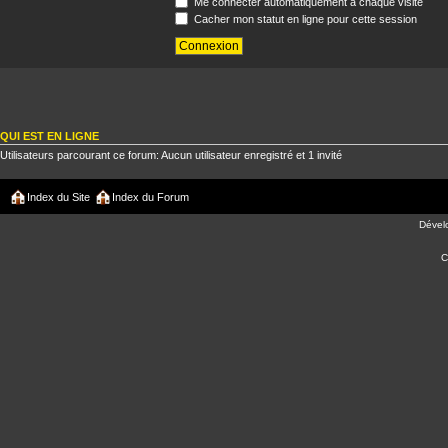
Me connecter automatiquement à chaque visite
Cacher mon statut en ligne pour cette session
QUI EST EN LIGNE
Utilisateurs parcourant ce forum: Aucun utilisateur enregistré et 1 invité
Index du Site
Index du Forum
Dével
C