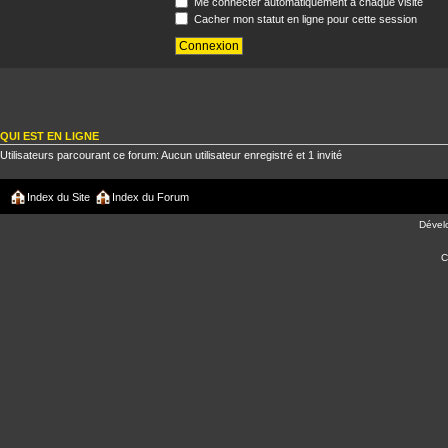
Me connecter automatiquement à chaque visite
Cacher mon statut en ligne pour cette session
QUI EST EN LIGNE
Utilisateurs parcourant ce forum: Aucun utilisateur enregistré et 1 invité
Index du Site
Index du Forum
Dével
C