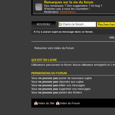
Remarques sur la vie du forum
Des remarques ? Des suggestions ? Un bug ?
N'hésitez pas à nous les soumettre !
Modérateur:
Modérateurs
Écrire un nouveau
sujet
Il n’y a aucun sujet ou message dans ce forum.
Affi
Retourner vers Index du Forum
QUI EST EN LIGNE
Utilisateurs parcourant ce forum: Aucun utilisateur enregistré et 1 in
PERMISSIONS DU FORUM
Vous
ne pouvez pas
poster de nouveaux sujets
Vous
ne pouvez pas
répondre aux sujets
Vous
ne pouvez pas
éditer vos messages
Vous
ne pouvez pas
supprimer vos messages
Vous
ne pouvez pas
joindre des fichiers
Index du Site
Index du Forum