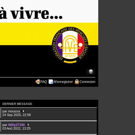
FAQ
M’enregistrer
Connexion
DERNIER MESSAGE
par
moussa
24 Sep 2025, 22:58
par
Willy27190
03 Aoû 2022, 13:25