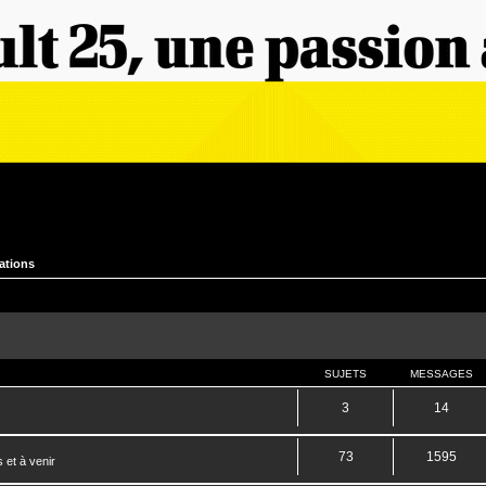
ations
SUJETS
MESSAGES
3
14
73
1595
 et à venir