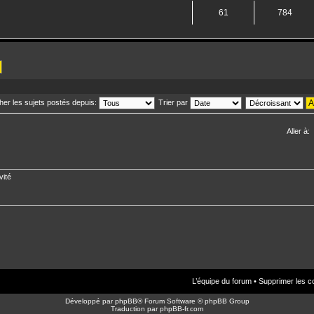
61
784
cher les sujets postés depuis:
Trier par
Aller à:
vité
L’équipe du forum
•
Supprimer les c
Développé par
phpBB
® Forum Software © phpBB Group
Traduction par
phpBB-fr.com