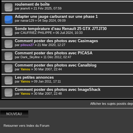
roulement de boîte
par
jeanv6
» 21 Fév 2025, 07:59
Adapter une jauge carburant sur une phase 1
par
nanar129
» 04 Sep 2024, 09:09
Sonde température d'eau Renault 25 GTX J7TJ730
par
CAUFRIEZ PHILIPPE
» 06 Juil 2024, 10:33
Comment poster des photos avec Casimages
par
piloux27
» 21 Mar 2020, 12:27
Comment poster des photos avec PICASA
par
Dark_Skyline
» 11 Déc 2012, 02:47
Comment poster des photos avec Canalblog
par
Yanou
» 30 Mar 2007, 22:44
Les petites annonces
par
Yanou
» 09 Jan 2011, 17:11
Comment poster des photos avec ImageShack
par
Yanou
» 30 Mar 2007, 22:48
Afficher les sujets postés dep
Écrire un nouveau
sujet
Retourner vers Index du Forum