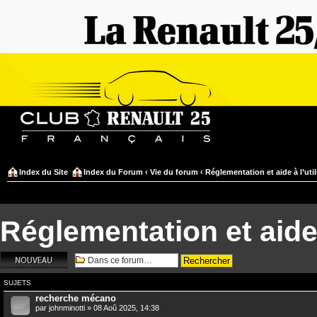
Index du Site
Index du Forum
‹
Vie du forum
‹
Réglementation et aide à l’uti
Réglementation et aide 
Écrire un nouveau
sujet
SUJETS
recherche mécano
par
johnminotti
» 08 Aoû 2025, 14:38