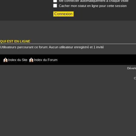
Me connecter automatiquement à chaque visite
Cacher mon statut en ligne pour cette session
QUI EST EN LIGNE
Utilisateurs parcourant ce forum: Aucun utilisateur enregistré et 1 invité
Index du Site
Index du Forum
Dével
C