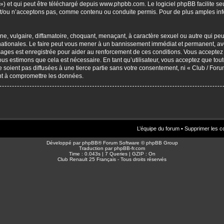
») et qui peut être téléchargé depuis
www.phpbb.com
. Le logiciel phpBB facilite 
/ou n’acceptons pas, comme contenu ou conduite permis. Pour de plus amples info
, vulgaire, diffamatoire, choquant, menaçant, à caractère sexuel ou autre qui peut 
ationales. Le faire peut vous mener à un bannissement immédiat et permanent, avec 
sages est enregistrée pour aider au renforcement de ces conditions. Vous accepte
nous estimons que cela est nécessaire. En tant qu’utilisateur, vous acceptez que to
soient pas diffusées à une tierce partie sans votre consentement, ni « Club / For
nt à compromettre les données.
L’équipe du forum
•
Supprimer les c
Développé par
phpBB
® Forum Software © phpBB Group
Traduction par
phpBB-fr.com
Time : 0.043s | 7 Queries | GZIP : On
Club Renault 25 Français - Tous droits réservés