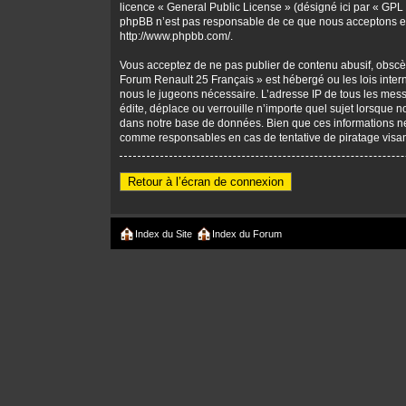
licence «
General Public License
» (désigné ici par « GPL 
phpBB n’est pas responsable de ce que nous acceptons et
http://www.phpbb.com/
.
Vous acceptez de ne pas publier de contenu abusif, obscène
Forum Renault 25 Français » est hébergé ou les lois intern
nous le jugeons nécessaire. L’adresse IP de tous les mes
édite, déplace ou verrouille n’importe quel sujet lorsque 
dans notre base de données. Bien que ces informations ne 
comme responsables en cas de tentative de piratage visa
Retour à l’écran de connexion
Index du Site
Index du Forum